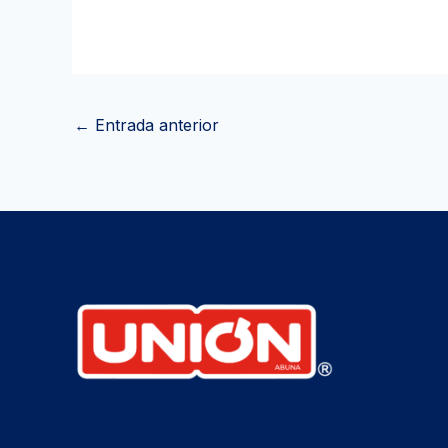
←
Entrada anterior