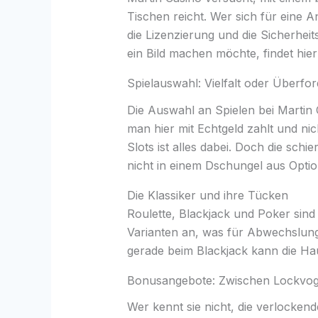
Tischen reicht. Wer sich für eine A
die Lizenzierung und die Sicherhei
ein Bild machen möchte, findet hie
Spielauswahl: Vielfalt oder Überfo
Die Auswahl an Spielen bei Martin 
man hier mit Echtgeld zahlt und ni
Slots ist alles dabei. Doch die s
nicht in einem Dschungel aus Option
Die Klassiker und ihre Tücken
Roulette, Blackjack und Poker sind 
Varianten an, was für Abwechslung 
gerade beim Blackjack kann die Ha
Bonusangebote: Zwischen Lockvoge
Wer kennt sie nicht, die verlocke