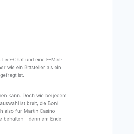
n Live-Chat und eine E-Mail-
wie ein Bittsteller als ein
efragt ist.
chen kann. Doch wie bei jedem
uswahl ist breit, die Boni
 also für Martin Casino
ge behalten – denn am Ende