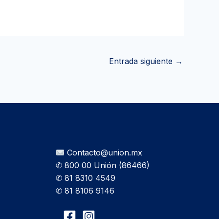
Entrada siguiente
→
Contacto@union.mx
✆ 800 00 Unión (86466)
✆ 81 8310 4549
✆ 81 8106 9146