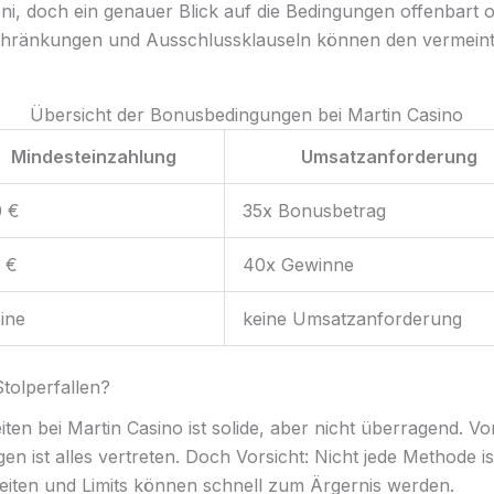
ni, doch ein genauer Blick auf die Bedingungen offenbart o
hränkungen und Ausschlussklauseln können den vermeintlic
Übersicht der Bonusbedingungen bei Martin Casino
Mindesteinzahlung
Umsatzanforderung
0 €
35x Bonusbetrag
 €
40x Gewinne
ine
keine Umsatzanforderung
tolperfallen?
en bei Martin Casino ist solide, aber nicht überragend. Vo
n ist alles vertreten. Doch Vorsicht: Nicht jede Methode i
eiten und Limits können schnell zum Ärgernis werden.