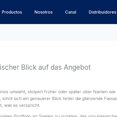
Productos
Nosotros
Canal
Distribuidores
tischer Blick auf das Angebot
asinos umsieht, stolpert früher oder später über Namen wi
, lohnt sich ein genauerer Blick hinter die glänzende Fassade
t, was es verspricht.
reiten Portfolio an Spielen zu punkten, das von klassischen