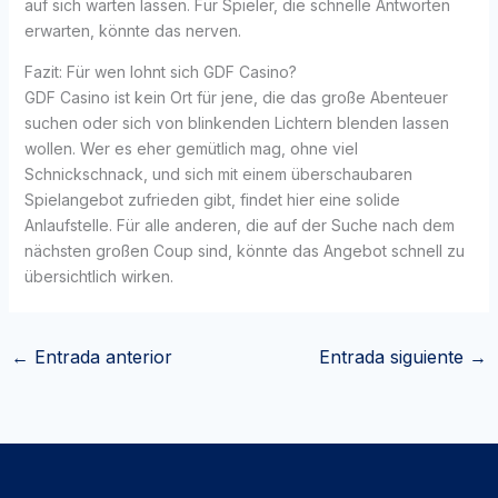
auf sich warten lassen. Für Spieler, die schnelle Antworten
erwarten, könnte das nerven.
Fazit: Für wen lohnt sich GDF Casino?
GDF Casino ist kein Ort für jene, die das große Abenteuer
suchen oder sich von blinkenden Lichtern blenden lassen
wollen. Wer es eher gemütlich mag, ohne viel
Schnickschnack, und sich mit einem überschaubaren
Spielangebot zufrieden gibt, findet hier eine solide
Anlaufstelle. Für alle anderen, die auf der Suche nach dem
nächsten großen Coup sind, könnte das Angebot schnell zu
übersichtlich wirken.
←
Entrada anterior
Entrada siguiente
→