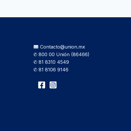
Contacto@union.mx
✆ 800 00 Unión (86466)
✆ 81 8310 4549
✆ 81 8106 9146