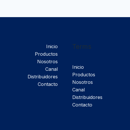
Terms
Inicio
Productos
Nosotros
Inicio
Canal
Productos
Distribuidores
Nosotros
Contacto
Canal
Distribuidores
Contacto