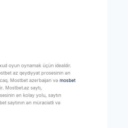
xud oyun oynamak üçün idealdir.
ostbet az qeydiyyat prosesinin ən
caq. Mostbet azerbaijan və
mosbet
r. Mostbet.az saytı,
sesinin ən kolay yolu, saytın
et saytının ən müraciətli və