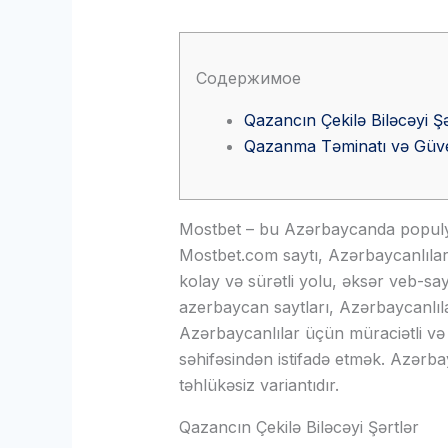
Содержимое
Qazancın Çekilə Biləcəyi Şə
Qazanma Təminatı və Güve
Mostbet – bu Azərbaycanda populya
Mostbet.com saytı, Azərbaycanlılar 
kolay və sürətli yolu, əksər veb-
azerbaycan saytları, Azərbaycanlıla
Azərbaycanlılar üçün müraciətli və 
səhifəsindən istifadə etmək. Azərba
təhlükəsiz variantıdır.
Qazancın Çekilə Biləcəyi Şərtlər