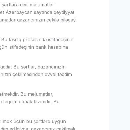
 şərtlərə dair məlumatlar
tbet Azerbaycan saytında qeydiyyat
lumatlar qazancınızın çekilə biləcəyi
Bu təsdiq prosesində istifadəçinin
çün istifadəçinin bank hesabına
dir. Bu şərtlər, qazancınızın
ınızın çekilməsindən əvvəl təqdim
tməkdir. Bu məlumatlar,
ı təqdim etmək lazımdır. Bu
ekilmək üçün bu şərtlərə uyğun
dim edildiydə, qazancınız çekilmək