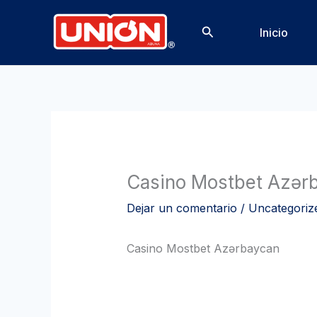
Ir
al
Buscar
Inicio
contenido
Casino Mostbet Azər
Dejar un comentario
/
Uncategoriz
Casino Mostbet Azərbaycan