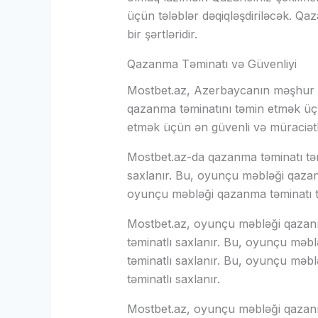
üçün tələblər dəqiqləşdiriləcək. Qa
bir şərtləridir.
Qazanma Təminatı və Güvenliyi
Mostbet.az, Azerbaycanın məşhur və 
qazanma təminatını təmin etmək üçün
etmək üçün ən güvenli və müraciətli
Mostbet.az-da qazanma təminatı tə
saxlanır. Bu, oyunçu məbləği qazanm
oyunçu məbləği qazanma təminatı tər
Mostbet.az, oyunçu məbləği qazanma
təminatlı saxlanır. Bu, oyunçu məbl
təminatlı saxlanır. Bu, oyunçu məbl
təminatlı saxlanır.
Mostbet.az, oyunçu məbləği qazanma