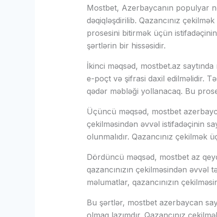
Mostbet, Azerbaycanın populyar nəti
dəqiqləşdirilib. Qazancınız çekilm
prosesini bitirmək üçün istifadəçinin
şərtlərin bir hissəsidir.
İkinci məqsəd, mostbet.az saytında 
e-poçt və şifrasi daxil edilməlidir
qədər məbləği yollanacaq. Bu proses,
Üçüncü məqsəd, mostbet azerbaycan 
çekilməsindən əvvəl istifadəçinin s
olunmalıdır. Qazancınız çekilmək ü
Dördüncü məqsəd, mostbet az qeydi
qazancınızın çekilməsindən əvvəl t
məlumatlar, qazancınızın çekilməsi
Bu şərtlər, mostbet azerbaycan say
olmaq lazımdır. Qazancınız çekilmə