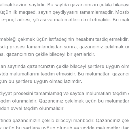
cəli kazino saytıdır. Bu saytda qazancınızın çekilə biləcəyi
ək üçün ilk məqsəd, saytın qeydiyyatını tamamlamaqdir. Mos
 e-poçt adresi, şifrasi və məlumatları daxil etməlidir. Bu mə
məbləği çekmək üçün istifadəçinin hesabını təsdiq etməkdir. 
. Təsdiq prosesi tamamlandıqdan sonra, qazancınız çekilmək ü
 qazancınızın çekilə biləcəyi bir şərtləridir.
saytında qazancınızın çekilə biləcəyi şərtlərə uyğun olmaq
aytda məlumatlarını təqdim etməsidir. Bu məlumatlar, qazanc
çün bu şərtlərə uyğun olmaq lazımdır.
yyat prosesini tamamlamaq və saytda məlumatları təqdim e
əqdim olunmalıdır. Qazancınız çekilmək üçün bu məlumatlar
ndən əvvəl təqdim olunmalıdır.
tında qazancınızın çekilə biləcəyi mənbədir. Qazancınız ç
k üçün bu şərtlərə uyğun olunub və saytda məlumatları təq