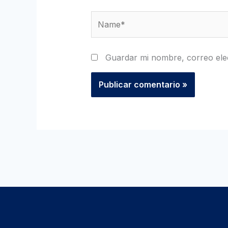
Name*
Guardar mi nombre, correo elec