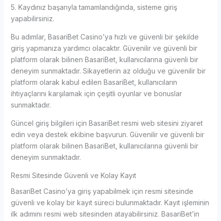
5. Kaydınız başarıyla tamamlandığında, sisteme giriş
yapabilirsiniz.
Bu adımlar, BasariBet Casino’ya hızlı ve güvenli bir şekilde
giriş yapmanıza yardımcı olacaktır. Güvenilir ve güvenli bir
platform olarak bilinen BasariBet, kullanıcılarına güvenli bir
deneyim sunmaktadır. Sikayetlerin az olduğu ve güvenilir bir
platform olarak kabul edilen BasariBet, kullanıcıların
ihtiyaçlarını karşılamak için çeşitli oyunlar ve bonuslar
sunmaktadır.
Güncel giriş bilgileri için BasariBet resmi web sitesini ziyaret
edin veya destek ekibine başvurun. Güvenilir ve güvenli bir
platform olarak bilinen BasariBet, kullanıcılarına güvenli bir
deneyim sunmaktadır.
Resmi Sitesinde Güvenli ve Kolay Kayıt
BasariBet Casino’ya giriş yapabilmek için resmi sitesinde
güvenli ve kolay bir kayıt süreci bulunmaktadır. Kayıt işleminin
ilk adımını resmi web sitesinden atayabilirsiniz. BasariBet’in