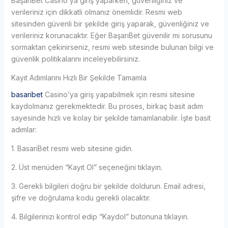
BaşarıBet Casino’ya giriş yaparken, güvenliğiniz ve
verileriniz için dikkatli olmanız önemlidir. Resmi web
sitesinden güvenli bir şekilde giriş yaparak, güvenliğiniz ve
verileriniz korunacaktır. Eğer BaşarıBet güvenilir mi sorusunu
sormaktan çekinirseniz, resmi web sitesinde bulunan bilgi ve
güvenlik politikalarını inceleyebilirsiniz.
Kayıt Adımlarını Hızlı Bir Şekilde Tamamla
basaribet
Casino’ya giriş yapabilmek için resmi sitesine
kaydolmanız gerekmektedir. Bu proses, birkaç basit adım
sayesinde hızlı ve kolay bir şekilde tamamlanabilir. İşte basit
adımlar:
1. BasariBet resmi web sitesine gidin.
2. Üst menüden “Kayıt Ol” seçeneğini tıklayın.
3. Gerekli bilgileri doğru bir şekilde doldurun. Email adresi,
şifre ve doğrulama kodu gerekli olacaktır.
4. Bilgilerinizi kontrol edip “Kaydol” butonuna tıklayın.