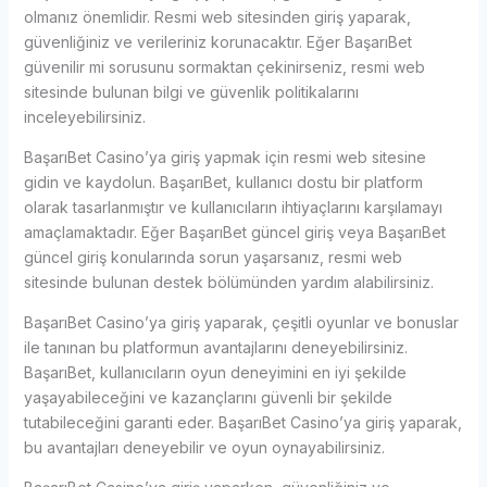
olmanız önemlidir. Resmi web sitesinden giriş yaparak,
güvenliğiniz ve verileriniz korunacaktır. Eğer BaşarıBet
güvenilir mi sorusunu sormaktan çekinirseniz, resmi web
sitesinde bulunan bilgi ve güvenlik politikalarını
inceleyebilirsiniz.
BaşarıBet Casino’ya giriş yapmak için resmi web sitesine
gidin ve kaydolun. BaşarıBet, kullanıcı dostu bir platform
olarak tasarlanmıştır ve kullanıcıların ihtiyaçlarını karşılamayı
amaçlamaktadır. Eğer BaşarıBet güncel giriş veya BaşarıBet
güncel giriş konularında sorun yaşarsanız, resmi web
sitesinde bulunan destek bölümünden yardım alabilirsiniz.
BaşarıBet Casino’ya giriş yaparak, çeşitli oyunlar ve bonuslar
ile tanınan bu platformun avantajlarını deneyebilirsiniz.
BaşarıBet, kullanıcıların oyun deneyimini en iyi şekilde
yaşayabileceğini ve kazançlarını güvenli bir şekilde
tutabileceğini garanti eder. BaşarıBet Casino’ya giriş yaparak,
bu avantajları deneyebilir ve oyun oynayabilirsiniz.