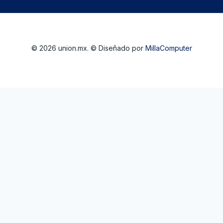
© 2026 union.mx. © Diseñado por
MillaComputer