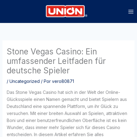
Ir
al
contenido
Stone Vegas Casino: Ein
umfassender Leitfaden für
deutsche Spieler
/
Uncategorized
/ Por
vero80871
Das Stone Vegas Casino hat sich in der Welt der Online-
Glücksspiele einen Namen gemacht und bietet Spielern aus
Deutschland eine spannende Plattform, um ihr Glück zu
versuchen. Mit einer breiten Auswahl an Spielen, attraktiven
Boni und einer benutzerfreundlichen Oberfläche ist es kein
Wunder, dass immer mehr Spieler sich für dieses Casino
entscheiden. In diesem Artikel erfahren Sie alles