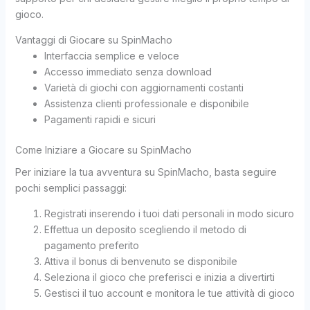
gioco.
Vantaggi di Giocare su SpinMacho
Interfaccia semplice e veloce
Accesso immediato senza download
Varietà di giochi con aggiornamenti costanti
Assistenza clienti professionale e disponibile
Pagamenti rapidi e sicuri
Come Iniziare a Giocare su SpinMacho
Per iniziare la tua avventura su SpinMacho, basta seguire
pochi semplici passaggi:
Registrati inserendo i tuoi dati personali in modo sicuro
Effettua un deposito scegliendo il metodo di
pagamento preferito
Attiva il bonus di benvenuto se disponibile
Seleziona il gioco che preferisci e inizia a divertirti
Gestisci il tuo account e monitora le tue attività di gioco