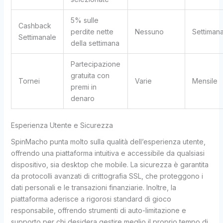
5% sulle
Cashback
perdite nette
Nessuno
Settimana
Settimanale
della settimana
Partecipazione
gratuita con
Tornei
Varie
Mensile
premi in
denaro
Esperienza Utente e Sicurezza
SpinMacho punta molto sulla qualità dell’esperienza utente,
offrendo una piattaforma intuitiva e accessibile da qualsiasi
dispositivo, sia desktop che mobile. La sicurezza è garantita
da protocolli avanzati di crittografia SSL, che proteggono i
dati personali e le transazioni finanziarie. Inoltre, la
piattaforma aderisce a rigorosi standard di gioco
responsabile, offrendo strumenti di auto-limitazione e
supporto per chi desidera gestire meglio il proprio tempo di