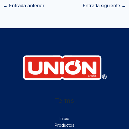
←
Entrada anterior
Entrada siguiente
→
Terms
Inicio
Productos