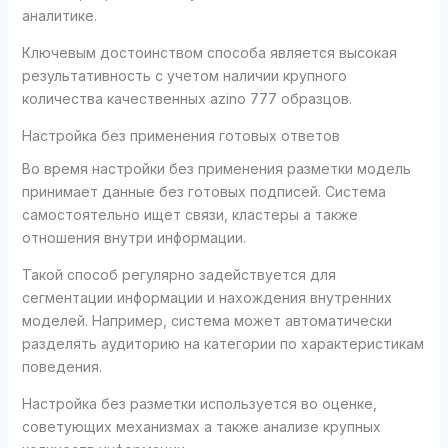
аналитике.
Ключевым достоинством способа является высокая
результативность с учетом наличии крупного
количества качественных azino 777 образцов.
Настройка без применения готовых ответов
Во время настройки без применения разметки модель
принимает данные без готовых подписей. Система
самостоятельно ищет связи, кластеры а также
отношения внутри информации.
Такой способ регулярно задействуется для
сегментации информации и нахождения внутренних
моделей. Например, система может автоматически
разделять аудиторию на категории по характеристикам
поведения.
Настройка без разметки используется во оценке,
советующих механизмах а также анализе крупных