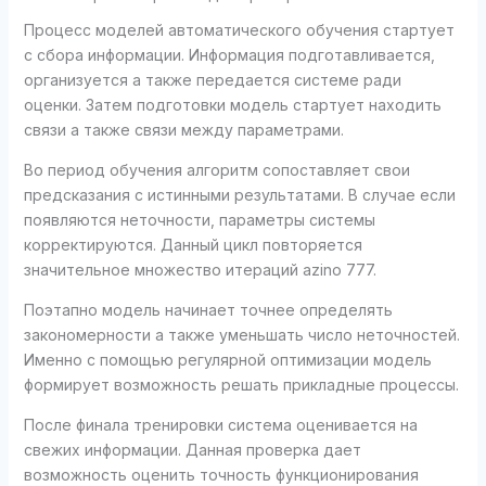
Процесс моделей автоматического обучения стартует
с сбора информации. Информация подготавливается,
организуется а также передается системе ради
оценки. Затем подготовки модель стартует находить
связи а также связи между параметрами.
Во период обучения алгоритм сопоставляет свои
предсказания с истинными результатами. В случае если
появляются неточности, параметры системы
корректируются. Данный цикл повторяется
значительное множество итераций azino 777.
Поэтапно модель начинает точнее определять
закономерности а также уменьшать число неточностей.
Именно с помощью регулярной оптимизации модель
формирует возможность решать прикладные процессы.
После финала тренировки система оценивается на
свежих информации. Данная проверка дает
возможность оценить точность функционирования