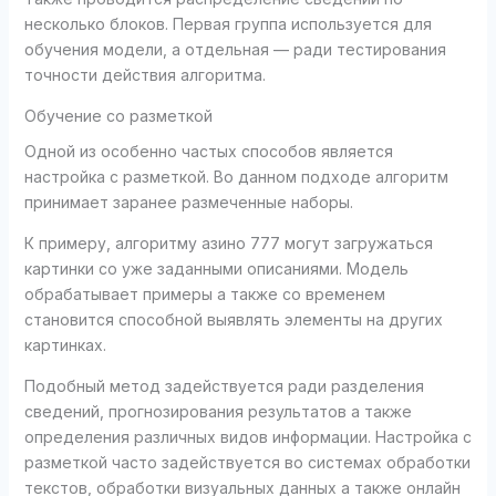
несколько блоков. Первая группа используется для
обучения модели, а отдельная — ради тестирования
точности действия алгоритма.
Обучение со разметкой
Одной из особенно частых способов является
настройка с разметкой. Во данном подходе алгоритм
принимает заранее размеченные наборы.
К примеру, алгоритму азино 777 могут загружаться
картинки со уже заданными описаниями. Модель
обрабатывает примеры а также со временем
становится способной выявлять элементы на других
картинках.
Подобный метод задействуется ради разделения
сведений, прогнозирования результатов а также
определения различных видов информации. Настройка с
разметкой часто задействуется во системах обработки
текстов, обработки визуальных данных а также онлайн