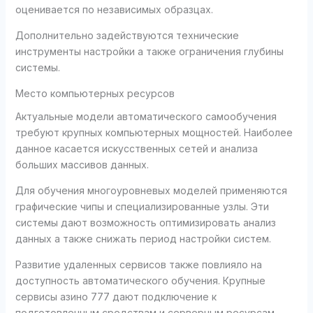
оценивается по независимых образцах.
Дополнительно задействуются технические
инструменты настройки а также ограничения глубины
системы.
Место компьютерных ресурсов
Актуальные модели автоматического самообучения
требуют крупных компьютерных мощностей. Наиболее
данное касается искусственных сетей и анализа
больших массивов данных.
Для обучения многоуровневых моделей применяются
графические чипы и специализированные узлы. Эти
системы дают возможность оптимизировать анализ
данных а также снижать период настройки систем.
Развитие удаленных сервисов также повлияло на
доступность автоматического обучения. Крупные
сервисы азино 777 дают подключение к
подготовленным средствам и серверным ресурсам.