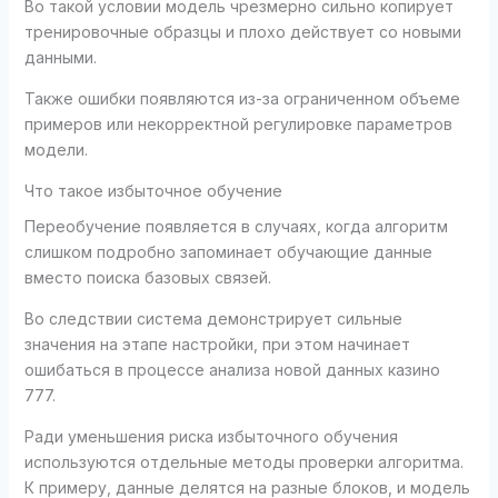
Во такой условии модель чрезмерно сильно копирует
тренировочные образцы и плохо действует со новыми
данными.
Также ошибки появляются из-за ограниченном объеме
примеров или некорректной регулировке параметров
модели.
Что такое избыточное обучение
Переобучение появляется в случаях, когда алгоритм
слишком подробно запоминает обучающие данные
вместо поиска базовых связей.
Во следствии система демонстрирует сильные
значения на этапе настройки, при этом начинает
ошибаться в процессе анализа новой данных казино
777.
Ради уменьшения риска избыточного обучения
используются отдельные методы проверки алгоритма.
К примеру, данные делятся на разные блоков, и модель