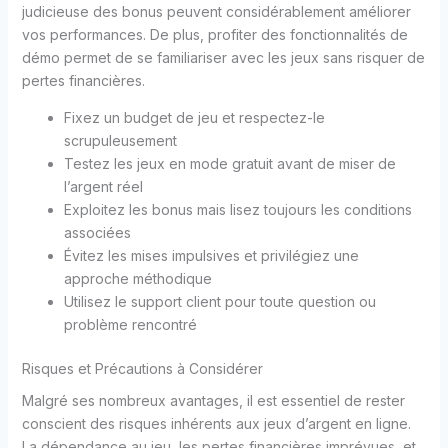
judicieuse des bonus peuvent considérablement améliorer
vos performances. De plus, profiter des fonctionnalités de
démo permet de se familiariser avec les jeux sans risquer de
pertes financières.
Fixez un budget de jeu et respectez-le
scrupuleusement
Testez les jeux en mode gratuit avant de miser de
l’argent réel
Exploitez les bonus mais lisez toujours les conditions
associées
Évitez les mises impulsives et privilégiez une
approche méthodique
Utilisez le support client pour toute question ou
problème rencontré
Risques et Précautions à Considérer
Malgré ses nombreux avantages, il est essentiel de rester
conscient des risques inhérents aux jeux d’argent en ligne.
La dépendance au jeu, les pertes financières imprévues, et