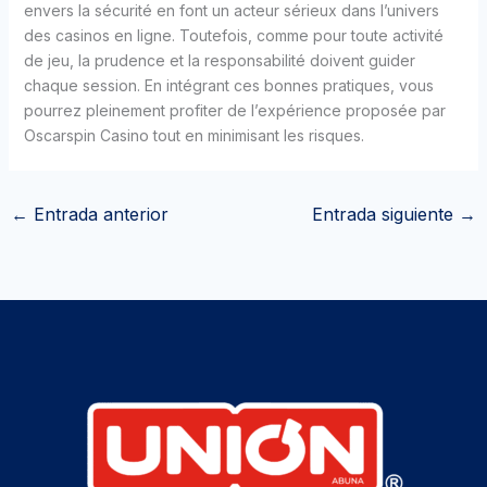
envers la sécurité en font un acteur sérieux dans l’univers
des casinos en ligne. Toutefois, comme pour toute activité
de jeu, la prudence et la responsabilité doivent guider
chaque session. En intégrant ces bonnes pratiques, vous
pourrez pleinement profiter de l’expérience proposée par
Oscarspin Casino tout en minimisant les risques.
←
Entrada anterior
Entrada siguiente
→