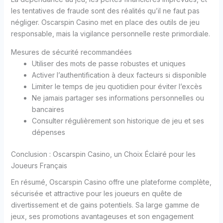
les tentatives de fraude sont des réalités qu’il ne faut pas
négliger. Oscarspin Casino met en place des outils de jeu
responsable, mais la vigilance personnelle reste primordiale.
Mesures de sécurité recommandées
Utiliser des mots de passe robustes et uniques
Activer l’authentification à deux facteurs si disponible
Limiter le temps de jeu quotidien pour éviter l’excès
Ne jamais partager ses informations personnelles ou
bancaires
Consulter régulièrement son historique de jeu et ses
dépenses
Conclusion : Oscarspin Casino, un Choix Éclairé pour les
Joueurs Français
En résumé, Oscarspin Casino offre une plateforme complète,
sécurisée et attractive pour les joueurs en quête de
divertissement et de gains potentiels. Sa large gamme de
jeux, ses promotions avantageuses et son engagement