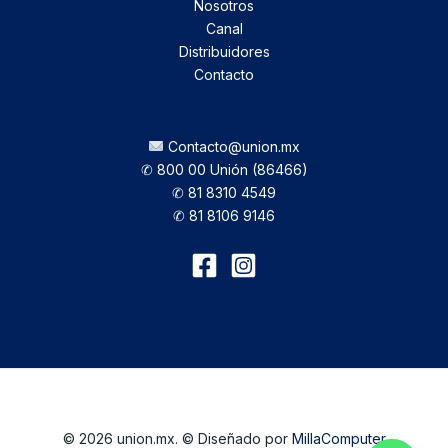
Nosotros
Canal
Distribuidores
Contacto
Contacto@union.mx
✆ 800 00 Unión (86466)
✆ 81 8310 4549
✆ 81 8106 9146
© 2026 union.mx. © Diseñado por
MillaComputer