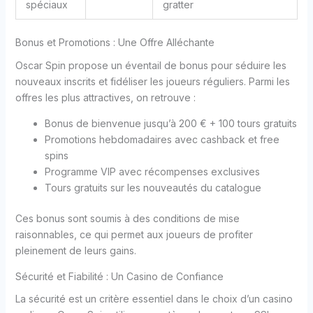
spéciaux
gratter
Bonus et Promotions : Une Offre Alléchante
Oscar Spin propose un éventail de bonus pour séduire les
nouveaux inscrits et fidéliser les joueurs réguliers. Parmi les
offres les plus attractives, on retrouve :
Bonus de bienvenue jusqu’à 200 € + 100 tours gratuits
Promotions hebdomadaires avec cashback et free
spins
Programme VIP avec récompenses exclusives
Tours gratuits sur les nouveautés du catalogue
Ces bonus sont soumis à des conditions de mise
raisonnables, ce qui permet aux joueurs de profiter
pleinement de leurs gains.
Sécurité et Fiabilité : Un Casino de Confiance
La sécurité est un critère essentiel dans le choix d’un casino