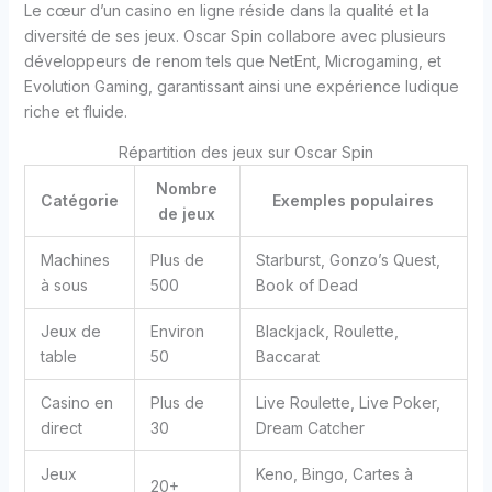
Le cœur d’un casino en ligne réside dans la qualité et la
diversité de ses jeux. Oscar Spin collabore avec plusieurs
développeurs de renom tels que NetEnt, Microgaming, et
Evolution Gaming, garantissant ainsi une expérience ludique
riche et fluide.
Répartition des jeux sur Oscar Spin
Nombre
Catégorie
Exemples populaires
de jeux
Machines
Plus de
Starburst, Gonzo’s Quest,
à sous
500
Book of Dead
Jeux de
Environ
Blackjack, Roulette,
table
50
Baccarat
Casino en
Plus de
Live Roulette, Live Poker,
direct
30
Dream Catcher
Jeux
Keno, Bingo, Cartes à
20+