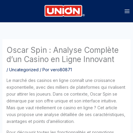
Ir
al
contenido
Oscar Spin : Analyse Complète
d’un Casino en Ligne Innovant
/
Uncategorized
/ Por
vero80871
Le marché des casinos en ligne connaît une croissance
exponentielle, avec des milliers de plateformes qui rivalisent
pour attirer les joueurs. Dans ce contexte, Oscar Spin se
démarque par son offre unique et son interface intuitive.
Mais que vaut réellement ce casino en ligne ? Cet article
vous propose une analyse détaillée de ses caractéristiques,
avantages et points d’amélioration.
Pour découvrir toutes les fonctionnalités et promotions