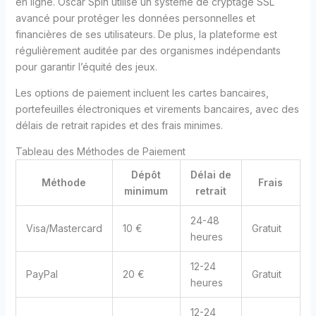
en ligne. Oscar Spin utilise un système de cryptage SSL
avancé pour protéger les données personnelles et
financières de ses utilisateurs. De plus, la plateforme est
régulièrement auditée par des organismes indépendants
pour garantir l’équité des jeux.
Les options de paiement incluent les cartes bancaires,
portefeuilles électroniques et virements bancaires, avec des
délais de retrait rapides et des frais minimes.
Tableau des Méthodes de Paiement
Dépôt
Délai de
Méthode
Frais
minimum
retrait
24-48
Visa/Mastercard
10 €
Gratuit
heures
12-24
PayPal
20 €
Gratuit
heures
12-24