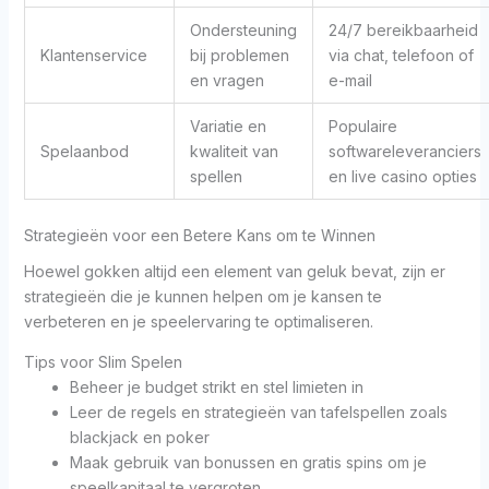
Ondersteuning
24/7 bereikbaarheid
Klantenservice
bij problemen
via chat, telefoon of
en vragen
e-mail
Variatie en
Populaire
Spelaanbod
kwaliteit van
softwareleveranciers
spellen
en live casino opties
Strategieën voor een Betere Kans om te Winnen
Hoewel gokken altijd een element van geluk bevat, zijn er
strategieën die je kunnen helpen om je kansen te
verbeteren en je speelervaring te optimaliseren.
Tips voor Slim Spelen
Beheer je budget strikt en stel limieten in
Leer de regels en strategieën van tafelspellen zoals
blackjack en poker
Maak gebruik van bonussen en gratis spins om je
speelkapitaal te vergroten