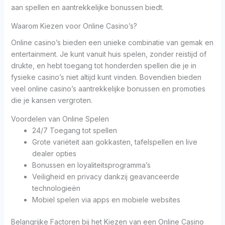
aan spellen en aantrekkelijke bonussen biedt.
Waarom Kiezen voor Online Casino’s?
Online casino’s bieden een unieke combinatie van gemak en
entertainment. Je kunt vanuit huis spelen, zonder reistijd of
drukte, en hebt toegang tot honderden spellen die je in
fysieke casino’s niet altijd kunt vinden. Bovendien bieden
veel online casino’s aantrekkelijke bonussen en promoties
die je kansen vergroten.
Voordelen van Online Spelen
24/7 Toegang tot spellen
Grote variëteit aan gokkasten, tafelspellen en live
dealer opties
Bonussen en loyaliteitsprogramma’s
Veiligheid en privacy dankzij geavanceerde
technologieën
Mobiel spelen via apps en mobiele websites
Belangrijke Factoren bij het Kiezen van een Online Casino