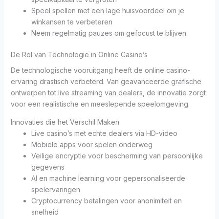
Speel spellen met een lage huisvoordeel om je
winkansen te verbeteren
Neem regelmatig pauzes om gefocust te blijven
De Rol van Technologie in Online Casino’s
De technologische vooruitgang heeft de online casino-
ervaring drastisch verbeterd. Van geavanceerde grafische
ontwerpen tot live streaming van dealers, de innovatie zorgt
voor een realistische en meeslepende speelomgeving.
Innovaties die het Verschil Maken
Live casino’s met echte dealers via HD-video
Mobiele apps voor spelen onderweg
Veilige encryptie voor bescherming van persoonlijke
gegevens
AI en machine learning voor gepersonaliseerde
spelervaringen
Cryptocurrency betalingen voor anonimiteit en
snelheid