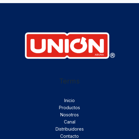
Terms
Inicio
Productos
Nosotros
Canal
Distribuidores
Contacto