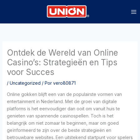
Ir
al
contenido
Ontdek de Wereld van Online
Casino’s: Strategieën en Tips
voor Succes
/
Uncategorized
/ Por
vero80871
Online gokken blijft een van de populairste vormen van
entertainment in Nederland. Met de groei van digitale
platforms is het eenvoudiger dan ooit om vanuit huis te
genieten van spannende casinospellen. Toch is het
belangrijk om niet zomaar te beginnen, maar om goed
geïnformeerd te zijn over de beste strategieën en
betrouwbare websites. Een uitstekend startpunt voor spelers