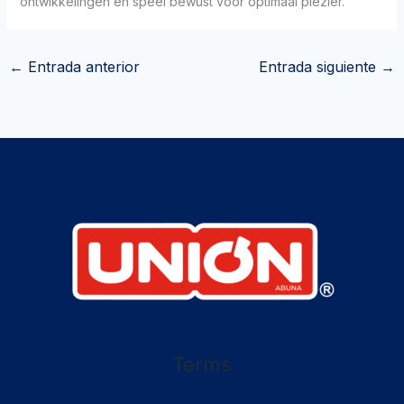
ontwikkelingen en speel bewust voor optimaal plezier.
←
Entrada anterior
Entrada siguiente
→
Terms