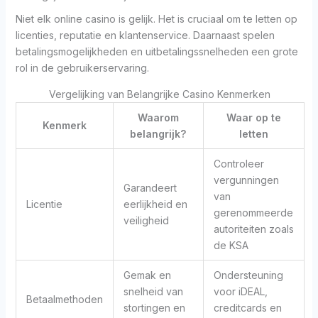
Niet elk online casino is gelijk. Het is cruciaal om te letten op
licenties, reputatie en klantenservice. Daarnaast spelen
betalingsmogelijkheden en uitbetalingssnelheden een grote
rol in de gebruikerservaring.
Vergelijking van Belangrijke Casino Kenmerken
Waarom
Waar op te
Kenmerk
belangrijk?
letten
Controleer
vergunningen
Garandeert
van
Licentie
eerlijkheid en
gerenommeerde
veiligheid
autoriteiten zoals
de KSA
Gemak en
Ondersteuning
snelheid van
voor iDEAL,
Betaalmethoden
stortingen en
creditcards en