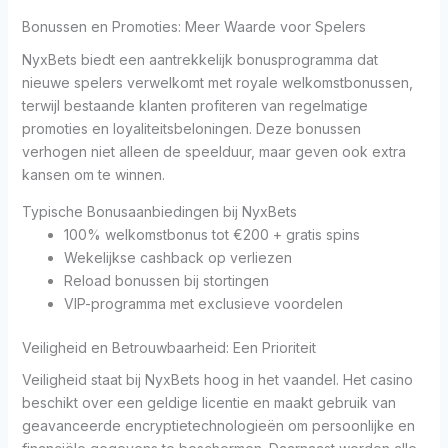
Bonussen en Promoties: Meer Waarde voor Spelers
NyxBets biedt een aantrekkelijk bonusprogramma dat
nieuwe spelers verwelkomt met royale welkomstbonussen,
terwijl bestaande klanten profiteren van regelmatige
promoties en loyaliteitsbeloningen. Deze bonussen
verhogen niet alleen de speelduur, maar geven ook extra
kansen om te winnen.
Typische Bonusaanbiedingen bij NyxBets
100% welkomstbonus tot €200 + gratis spins
Wekelijkse cashback op verliezen
Reload bonussen bij stortingen
VIP-programma met exclusieve voordelen
Veiligheid en Betrouwbaarheid: Een Prioriteit
Veiligheid staat bij NyxBets hoog in het vaandel. Het casino
beschikt over een geldige licentie en maakt gebruik van
geavanceerde encryptietechnologieën om persoonlijke en