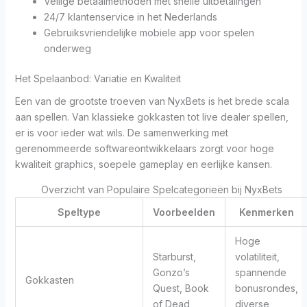
Veilige betaalmethoden met snelle uitbetalingen
24/7 klantenservice in het Nederlands
Gebruiksvriendelijke mobiele app voor spelen
onderweg
Het Spelaanbod: Variatie en Kwaliteit
Een van de grootste troeven van NyxBets is het brede scala
aan spellen. Van klassieke gokkasten tot live dealer spellen,
er is voor ieder wat wils. De samenwerking met
gerenommeerde softwareontwikkelaars zorgt voor hoge
kwaliteit graphics, soepele gameplay en eerlijke kansen.
Overzicht van Populaire Spelcategorieën bij NyxBets
Speltype
Voorbeelden
Kenmerken
Hoge
Starburst,
volatiliteit,
Gonzo’s
spannende
Gokkasten
Quest, Book
bonusrondes,
of Dead
diverse