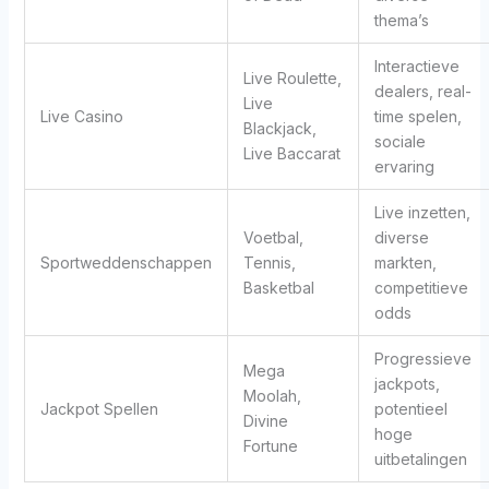
thema’s
Interactieve
Live Roulette,
dealers, real-
Live
Live Casino
time spelen,
Blackjack,
sociale
Live Baccarat
ervaring
Live inzetten,
Voetbal,
diverse
Sportweddenschappen
Tennis,
markten,
Basketbal
competitieve
odds
Progressieve
Mega
jackpots,
Moolah,
Jackpot Spellen
potentieel
Divine
hoge
Fortune
uitbetalingen