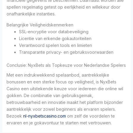
financiële gegevens te beschermen. Daarnaast worden alle
spellen regelmatig getest op eerlijkheid en willekeur door
onafhankelijke instanties.
Belangrijke Veiligheidskenmerken
SSL-encryptie voor databeveiliging
Licentie van erkende gokautoriteiten
Verantwoord spelen tools en limieten
Transparante privacy- en gebruiksvoorwaarden
Conclusie: NyxBets als Topkeuze voor Nederlandse Spelers
Met een indrukwekkend spelaanbod, aantrekkelijke
bonussen en een sterke focus op veiligheid, is NyxBets
Casino een uitstekende keuze voor iedereen die online wil
gokken. De combinatie van gebruiksgemak,
betrouwbaarheid en innovatie maakt het platform bijzonder
aantrekkelijk voor zowel beginners als ervaren spelers.
Bezoek
nl-nyxbetscasino.com
om zelf de voordelen te
ervaren en je gokavontuur te starten met vertrouwen.