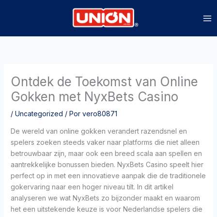
Ir
al
contenido
Ontdek de Toekomst van Online
Gokken met NyxBets Casino
/
Uncategorized
/ Por
vero80871
De wereld van online gokken verandert razendsnel en
spelers zoeken steeds vaker naar platforms die niet alleen
betrouwbaar zijn, maar ook een breed scala aan spellen en
aantrekkelijke bonussen bieden. NyxBets Casino speelt hier
perfect op in met een innovatieve aanpak die de traditionele
gokervaring naar een hoger niveau tilt. In dit artikel
analyseren we wat NyxBets zo bijzonder maakt en waarom
het een uitstekende keuze is voor Nederlandse spelers die