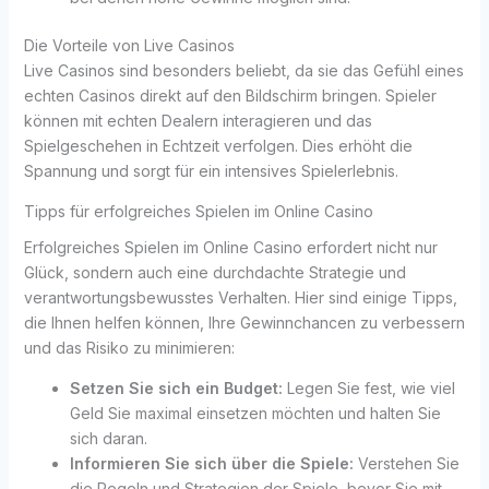
Die Vorteile von Live Casinos
Live Casinos sind besonders beliebt, da sie das Gefühl eines
echten Casinos direkt auf den Bildschirm bringen. Spieler
können mit echten Dealern interagieren und das
Spielgeschehen in Echtzeit verfolgen. Dies erhöht die
Spannung und sorgt für ein intensives Spielerlebnis.
Tipps für erfolgreiches Spielen im Online Casino
Erfolgreiches Spielen im Online Casino erfordert nicht nur
Glück, sondern auch eine durchdachte Strategie und
verantwortungsbewusstes Verhalten. Hier sind einige Tipps,
die Ihnen helfen können, Ihre Gewinnchancen zu verbessern
und das Risiko zu minimieren:
Setzen Sie sich ein Budget:
Legen Sie fest, wie viel
Geld Sie maximal einsetzen möchten und halten Sie
sich daran.
Informieren Sie sich über die Spiele:
Verstehen Sie
die Regeln und Strategien der Spiele, bevor Sie mit