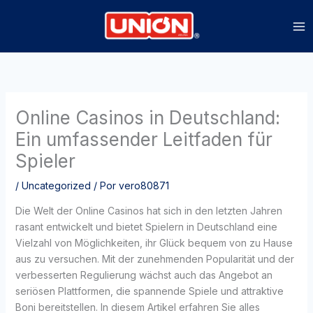
Ir
al
contenido
Online Casinos in Deutschland:
Ein umfassender Leitfaden für
Spieler
/
Uncategorized
/ Por
vero80871
Die Welt der Online Casinos hat sich in den letzten Jahren
rasant entwickelt und bietet Spielern in Deutschland eine
Vielzahl von Möglichkeiten, ihr Glück bequem von zu Hause
aus zu versuchen. Mit der zunehmenden Popularität und der
verbesserten Regulierung wächst auch das Angebot an
seriösen Plattformen, die spannende Spiele und attraktive
Boni bereitstellen. In diesem Artikel erfahren Sie alles