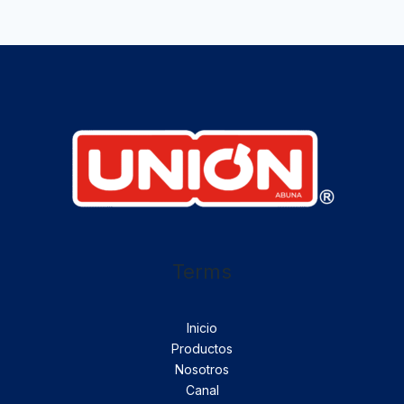
Terms
Inicio
Productos
Nosotros
Canal