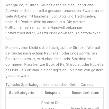
Wer glaubt, in Online Casinos gäbe es eine unendliche
Auswahl an Spielen, sollte genauer hinschauen. Zwar prahlen
viele Anbieter mit hunderten von Slots und Tischspielen,
doch die Realität sieht oft anders aus. Die meisten
Plattformen setzen auf eine Handvoll bekannter
Softwarehersteller, was zu einer gewissen Gleichförmigkeit
führt.
Die Innovation bleibt dabei häufig auf der Strecke. Wer auf
der Suche nach echten Neuheiten oder ungewöhnlichen
Spielkonzepten ist, wird eher enttäuscht. Stattdessen
dominieren Klassiker wie Book of Ra, Starburst oder Roulette
das Bild – als ob man in einer digitalen Spielhalle von gestern
gelandet wäre.
Typische Spielkategorien in deutschen Online Casinos
Spielkategorie
Beispiele
Besonderheiten
Book of Ra,
Starburst,
Hohe Varianz, oft