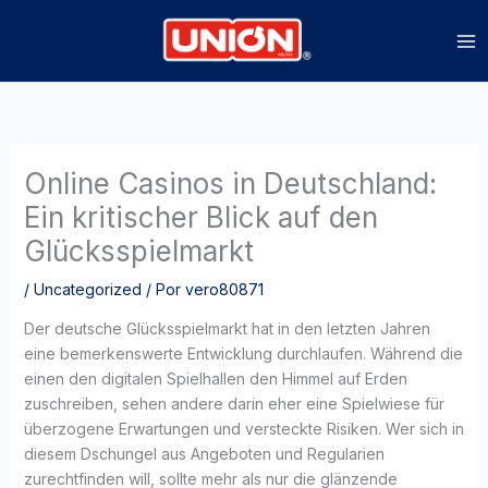
Ir
al
contenido
Online Casinos in Deutschland:
Ein kritischer Blick auf den
Glücksspielmarkt
/
Uncategorized
/ Por
vero80871
Der deutsche Glücksspielmarkt hat in den letzten Jahren
eine bemerkenswerte Entwicklung durchlaufen. Während die
einen den digitalen Spielhallen den Himmel auf Erden
zuschreiben, sehen andere darin eher eine Spielwiese für
überzogene Erwartungen und versteckte Risiken. Wer sich in
diesem Dschungel aus Angeboten und Regularien
zurechtfinden will, sollte mehr als nur die glänzende