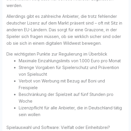
werden.
Allerdings gibt es zahlreiche Anbieter, die trotz fehlender
deutscher Lizenz auf dem Markt präsent sind – oft mit Sitz in
anderen EU-Ländern. Das sorgt für eine Grauzone, in der
Spieler sich fragen müssen, ob sie wirklich sicher sind oder
ob sie sich in einem digitalen Wildwest bewegen.
Die wichtigsten Punkte zur Regulierung im Überblick
Maximale Einzahlungslimits von 1.000 Euro pro Monat
Strenge Vorgaben für Spielerschutz und Prävention
von Spielsucht
Verbot von Werbung mit Bezug auf Boni und
Freispiele
Beschränkung der Spielzeit auf fünf Stunden pro
Woche
Lizenzpflicht für alle Anbieter, die in Deutschland tätig
sein wollen
Spielauswahl und Software: Vielfalt oder Einheitsbrei?