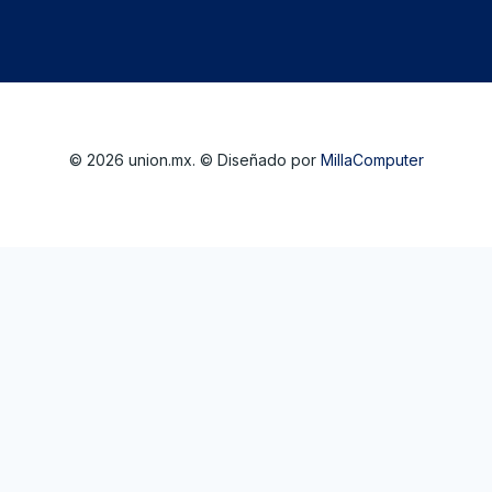
© 2026 union.mx. © Diseñado por
MillaComputer