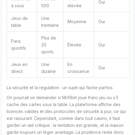
Oui
à sous
500
élevée
Jeux de
Une
Moyenne
Oui
table
trentaine
Plus de
Paris
20
Élevée
Oui
sportifs
sports
Jeux en
Une
En
Oui
direct
dizaine
croissance
La sécurité et la régulation : un sujet qui fâche parfois
On pourrait se demander si MrXBet joue franc jeu ou s’il
cache des cartes sous la table. La plateforme affiche des
licences valides et des protocoles de sécurité à jour, ce qui
est rassurant. Cependant, comme dans tout casino, il faut
garder un œil critique : la tentation est grande, et la maison
garde toujours un léger avantage. La prudence reste donc