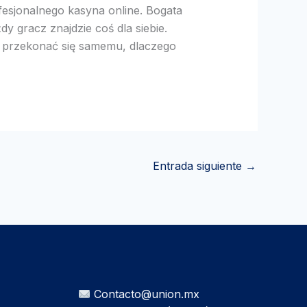
fesjonalnego kasyna online. Bogata
dy gracz znajdzie coś dla siebie.
 przekonać się samemu, dlaczego
Entrada siguiente
→
Contacto@union.mx