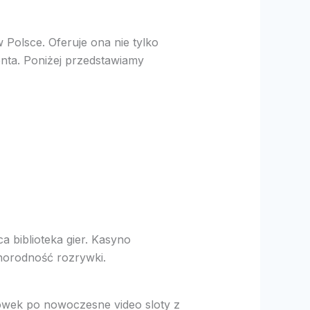
 Polsce. Oferuje ona nie tylko
enta. Poniżej przedstawiamy
 biblioteka gier. Kasyno
norodność rozrywki.
cówek po nowoczesne video sloty z