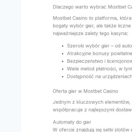
Dlaczego warto wybrać Mostbet C
Mostbet Casino to platforma, która
bogaty wybór gier, ale także liczn
najważniejsze zalety tego kasyna:
Szeroki wybór gier – od aut
Atrakcyjne bonusy powitalne
Bezpieczeństwo i licencjonow
Wiele metod płatności, w tym 
Dostępność na urządzeniach m
Oferta gier w Mostbet Casino
Jednym z kluczowych elementów, kt
współpracuje z najlepszymi dosta
Automaty do gier
W ofercie znajdują się setki slot