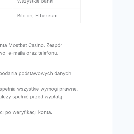
Wszystkie banki
Bitcoin, Ethereum
enta Mostbet Casino. Zespół
o, e-maila oraz telefonu.
ga podania podstawowych danych
i spełnia wszystkie wymogi prawne.
leży spełnić przed wypłatą
 po weryfikacji konta.