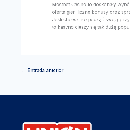
Mostbet Casino to doskonały wybór
oferta gier, liczne bonusy oraz spra
Jeśli chcesz rozpocząć swoją prz
to kasyno cieszy się tak dużą popu
←
Entrada anterior