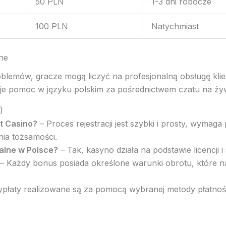
50 PLN
1-3 dni robocze
100 PLN
Natychmiast
zne
oblemów, gracze mogą liczyć na profesjonalną obsługę kli
ruje pomoc w języku polskim za pośrednictwem czatu na żyw
)
t Casino?
– Proces rejestracji jest szybki i prosty, wyma
ia tożsamości.
alne w Polsce?
– Tak, kasyno działa na podstawie licencji 
– Każdy bonus posiada określone warunki obrotu, które na
płaty realizowane są za pomocą wybranej metody płatności