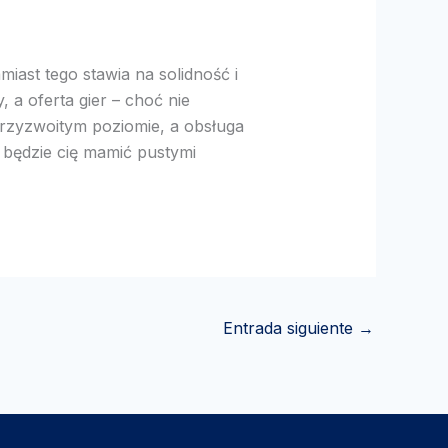
miast tego stawia na solidność i
 a oferta gier – choć nie
rzyzwoitym poziomie, a obsługa
e będzie cię mamić pustymi
Entrada siguiente
→