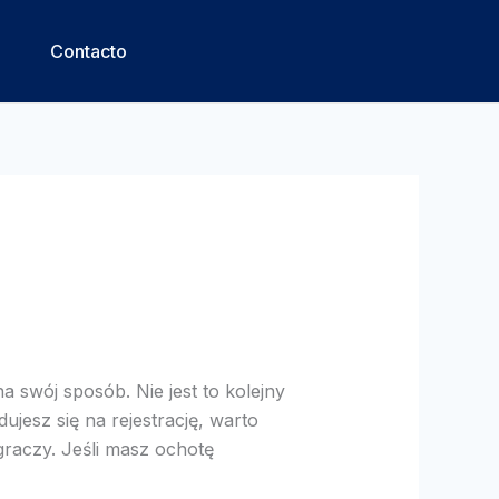
Contacto
a swój sposób. Nie jest to kolejny
jesz się na rejestrację, warto
graczy. Jeśli masz ochotę