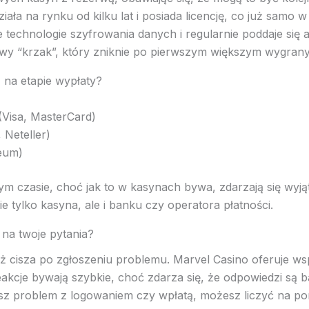
iała na rynku od kilku lat i posiada licencję, co już samo
echnologie szyfrowania danych i regularnie poddaje się 
ypowy “krzak”, który zniknie po pierwszym większym wygran
z na etapie wypłaty?
(Visa, MasterCard)
, Neteller)
reum)
 czasie, choć jak to w kasynach bywa, zdarzają się wyjąt
e tylko kasyna, ale i banku czy operatora płatności.
 na twoje pytania?
niż cisza po zgłoszeniu problemu. Marvel Casino oferuje w
akcje bywają szybkie, choć zdarza się, że odpowiedzi są b
asz problem z logowaniem czy wpłatą, możesz liczyć na p