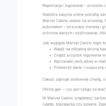
Rejestracja i logowanie – prostota 
Niektóre kasyna online potrafią za
Marvel Casino stawia na prostotę. Pr
automatem – wrzucasz monetę i gras
ochrona danych i szyfrowanie, któ
Jak wygląda Marvel Casino login k
Wejdź na oficjalną stronę ka
Znajdź przycisk logowania 
Wprowadź swój adres e-mail 
Potwierdź dane i rozpocznij
Całość zajmuje dosłownie chwilę, co
Oferta gier – czy jest czego szukać
W Marvel Casino znajdziesz zarówn
ruletki, blackjacka czy pokera. Z