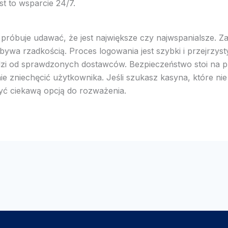
st to wsparcie 24/7.
 próbuje udawać, że jest największe czy najwspanialsze. Za
wa rzadkością. Proces logowania jest szybki i przejrzysty,
i od sprawdzonych dostawców. Bezpieczeństwo stoi na p
 nie zniechęcić użytkownika. Jeśli szukasz kasyna, które ni
yć ciekawą opcją do rozważenia.