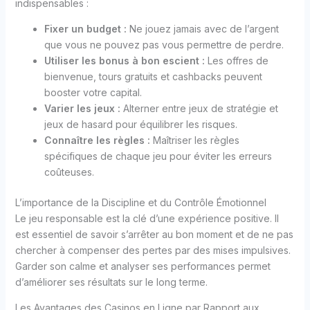
indispensables :
Fixer un budget :
Ne jouez jamais avec de l’argent
que vous ne pouvez pas vous permettre de perdre.
Utiliser les bonus à bon escient :
Les offres de
bienvenue, tours gratuits et cashbacks peuvent
booster votre capital.
Varier les jeux :
Alterner entre jeux de stratégie et
jeux de hasard pour équilibrer les risques.
Connaître les règles :
Maîtriser les règles
spécifiques de chaque jeu pour éviter les erreurs
coûteuses.
L’importance de la Discipline et du Contrôle Émotionnel
Le jeu responsable est la clé d’une expérience positive. Il
est essentiel de savoir s’arrêter au bon moment et de ne pas
chercher à compenser des pertes par des mises impulsives.
Garder son calme et analyser ses performances permet
d’améliorer ses résultats sur le long terme.
Les Avantages des Casinos en Ligne par Rapport aux