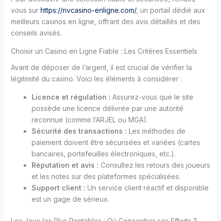
vous sur
https://nvcasino-enligne.com/
, un portail dédié aux
meilleurs casinos en ligne, offrant des avis détaillés et des
conseils avisés.
Choisir un Casino en Ligne Fiable : Les Critères Essentiels
Avant de déposer de l’argent, il est crucial de vérifier la
légitimité du casino. Voici les éléments à considérer :
Licence et régulation :
Assurez-vous que le site
possède une licence délivrée par une autorité
reconnue (comme l’ARJEL ou MGA).
Sécurité des transactions :
Les méthodes de
paiement doivent être sécurisées et variées (cartes
bancaires, portefeuilles électroniques, etc.).
Réputation et avis :
Consultez les retours des joueurs
et les notes sur des plateformes spécialisées.
Support client :
Un service client réactif et disponible
est un gage de sérieux.
Les Jeux les Plus Rentables : Où Concentrer ses Efforts ?