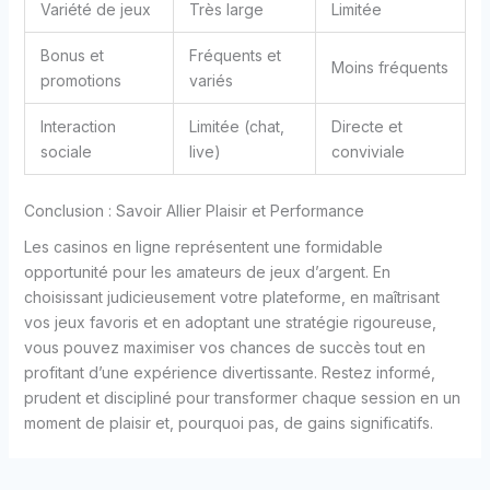
Variété de jeux
Très large
Limitée
Bonus et
Fréquents et
Moins fréquents
promotions
variés
Interaction
Limitée (chat,
Directe et
sociale
live)
conviviale
Conclusion : Savoir Allier Plaisir et Performance
Les casinos en ligne représentent une formidable
opportunité pour les amateurs de jeux d’argent. En
choisissant judicieusement votre plateforme, en maîtrisant
vos jeux favoris et en adoptant une stratégie rigoureuse,
vous pouvez maximiser vos chances de succès tout en
profitant d’une expérience divertissante. Restez informé,
prudent et discipliné pour transformer chaque session en un
moment de plaisir et, pourquoi pas, de gains significatifs.