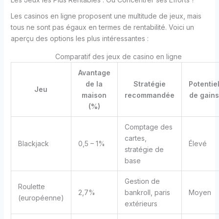
Les casinos en ligne proposent une multitude de jeux, mais
tous ne sont pas égaux en termes de rentabilité. Voici un
aperçu des options les plus intéressantes :
Comparatif des jeux de casino en ligne
Avantage
de la
Stratégie
Potentie
Jeu
maison
recommandée
de gains
(%)
Comptage des
cartes,
Blackjack
0,5 – 1%
Élevé
stratégie de
base
Gestion de
Roulette
2,7%
bankroll, paris
Moyen
(européenne)
extérieurs