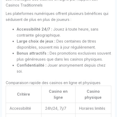
Casinos Traditionnels
Les plateformes numériques offrent plusieurs bénéfices qui
séduisent de plus en plus de joueurs :
Accessibilité 24/7 :
Jouez à toute heure, sans
contrainte géographique.
Large choix de jeux :
Des centaines de titres
disponibles, souvent mis à jour régulièrement.
Bonus attractifs :
Des promotions exclusives souvent
plus généreuses que dans les casinos physiques.
Confidentialité :
Jouer anonymement depuis chez
soi.
Comparaison rapide des casinos en ligne et physiques
Casino en
Casino
Critère
ligne
physique
Accessibilité
24h/24, 7j/7
Horaires limités