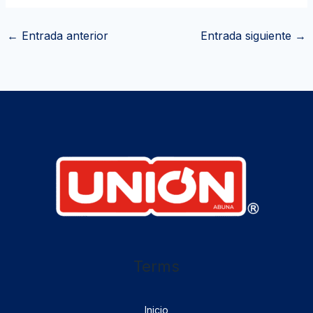
←
Entrada anterior
Entrada siguiente
→
Terms
Inicio