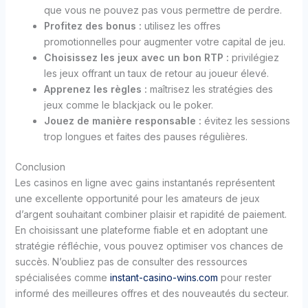
que vous ne pouvez pas vous permettre de perdre.
Profitez des bonus :
utilisez les offres
promotionnelles pour augmenter votre capital de jeu.
Choisissez les jeux avec un bon RTP :
privilégiez
les jeux offrant un taux de retour au joueur élevé.
Apprenez les règles :
maîtrisez les stratégies des
jeux comme le blackjack ou le poker.
Jouez de manière responsable :
évitez les sessions
trop longues et faites des pauses régulières.
Conclusion
Les casinos en ligne avec gains instantanés représentent
une excellente opportunité pour les amateurs de jeux
d’argent souhaitant combiner plaisir et rapidité de paiement.
En choisissant une plateforme fiable et en adoptant une
stratégie réfléchie, vous pouvez optimiser vos chances de
succès. N’oubliez pas de consulter des ressources
spécialisées comme
instant-casino-wins.com
pour rester
informé des meilleures offres et des nouveautés du secteur.