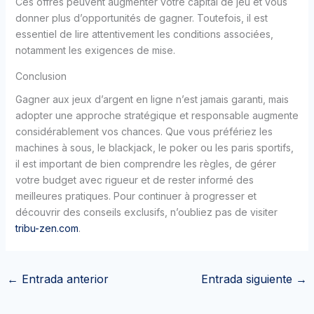
Ces offres peuvent augmenter votre capital de jeu et vous
donner plus d’opportunités de gagner. Toutefois, il est
essentiel de lire attentivement les conditions associées,
notamment les exigences de mise.
Conclusion
Gagner aux jeux d’argent en ligne n’est jamais garanti, mais
adopter une approche stratégique et responsable augmente
considérablement vos chances. Que vous préfériez les
machines à sous, le blackjack, le poker ou les paris sportifs,
il est important de bien comprendre les règles, de gérer
votre budget avec rigueur et de rester informé des
meilleures pratiques. Pour continuer à progresser et
découvrir des conseils exclusifs, n’oubliez pas de visiter
tribu-zen.com
.
←
Entrada anterior
Entrada siguiente
→