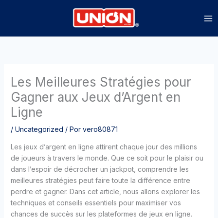
Ir
al
contenido
Les Meilleures Stratégies pour
Gagner aux Jeux d’Argent en
Ligne
/
Uncategorized
/ Por
vero80871
Les jeux d’argent en ligne attirent chaque jour des millions
de joueurs à travers le monde. Que ce soit pour le plaisir ou
dans l’espoir de décrocher un jackpot, comprendre les
meilleures stratégies peut faire toute la différence entre
perdre et gagner. Dans cet article, nous allons explorer les
techniques et conseils essentiels pour maximiser vos
chances de succès sur les plateformes de jeux en ligne.