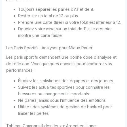
Toujours séparer les paires d’As et de 8.
Rester sur un total de 17 ou plus.
Prendre une carte (tirer) si votre total est inférieur à 12.
Doublez votre mise sur un total de 11 si le croupier
montre une carte faible.
Les Paris Sportifs : Analyser pour Mieux Parier
Les paris sportifs demandent une bonne dose d’analyse et
de réflexion. Voici quelques conseils pour améliorer vos
performances :
Étudiez les statistiques des équipes et des joueurs.
Suivez les actualités sportives pour connaître les
blessures ou changements importants.
Ne pariez jamais sous l’influence des émotions.
Utilisez des systèmes de gestion de bankroll pour
limiter les pertes.
Tableau Comparatif des Jeux d’Argent en Ligne