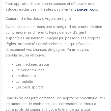
Pour approfondir vos connaissances et découvrir des
astuces exclusives, n’hésitez pas à visiter
tribu-zen.com
.
Comprendre les Jeux d’Argent en Ligne
Avant de se lancer dans une stratégie, il est crucial de bien
comprendre les différents types de jeux d’argent
disponibles sur Internet. Chaque jeu possède ses propres
règles, probabilités et mécanismes, ce qui influence
directement vos chances de gagner. Parmi les plus
populaires, on retrouve :
Les machines à sous
Le poker en ligne
Le blackjack
La roulette
Les paris sportifs
Chacun de ces jeux demande une approche spécifique, et il
est important de choisir celui qui correspond le mieux à
votre profil de joueur et à votre tolérance au risque.