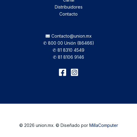
Distribuidores
Contacto
Contacto@union.mx
✆ 800 00 Unión (86466)
✆ 81 8310 4549
✆ 81 8106 9146
© 2026 union.mx. © Diseñado por
MillaComputer