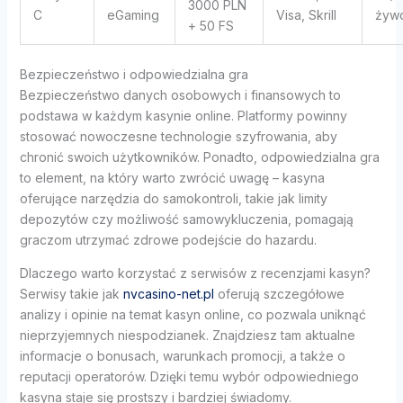
3000 PLN
C
eGaming
Visa, Skrill
żyw
+ 50 FS
Bezpieczeństwo i odpowiedzialna gra
Bezpieczeństwo danych osobowych i finansowych to
podstawa w każdym kasynie online. Platformy powinny
stosować nowoczesne technologie szyfrowania, aby
chronić swoich użytkowników. Ponadto, odpowiedzialna gra
to element, na który warto zwrócić uwagę – kasyna
oferujące narzędzia do samokontroli, takie jak limity
depozytów czy możliwość samowykluczenia, pomagają
graczom utrzymać zdrowe podejście do hazardu.
Dlaczego warto korzystać z serwisów z recenzjami kasyn?
Serwisy takie jak
nvcasino-net.pl
oferują szczegółowe
analizy i opinie na temat kasyn online, co pozwala uniknąć
nieprzyjemnych niespodzianek. Znajdziesz tam aktualne
informacje o bonusach, warunkach promocji, a także o
reputacji operatorów. Dzięki temu wybór odpowiedniego
kasyna staje się prostszy i bardziej świadomy.