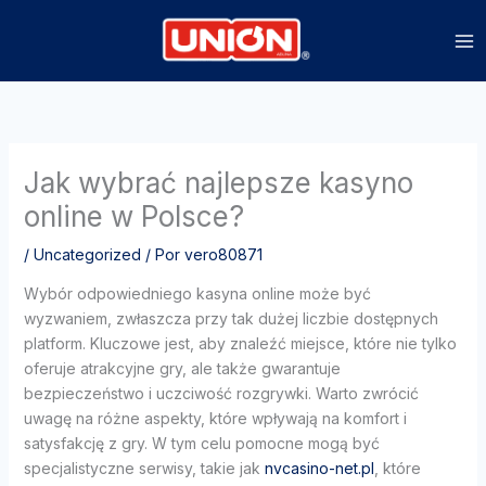
Ir
al
contenido
Jak wybrać najlepsze kasyno
online w Polsce?
/
Uncategorized
/ Por
vero80871
Wybór odpowiedniego kasyna online może być
wyzwaniem, zwłaszcza przy tak dużej liczbie dostępnych
platform. Kluczowe jest, aby znaleźć miejsce, które nie tylko
oferuje atrakcyjne gry, ale także gwarantuje
bezpieczeństwo i uczciwość rozgrywki. Warto zwrócić
uwagę na różne aspekty, które wpływają na komfort i
satysfakcję z gry. W tym celu pomocne mogą być
specjalistyczne serwisy, takie jak
nvcasino-net.pl
, które