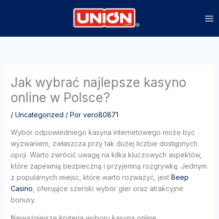
Ir
al
contenido
Jak wybrać najlepsze kasyno
online w Polsce?
/
Uncategorized
/ Por
vero80871
Wybór odpowiedniego kasyna internetowego może być
wyzwaniem, zwłaszcza przy tak dużej liczbie dostępnych
opcji. Warto zwrócić uwagę na kilka kluczowych aspektów,
które zapewnią bezpieczną i przyjemną rozgrywkę. Jednym
z popularnych miejsc, które warto rozważyć, jest
Beep
Casino
, oferujące szeroki wybór gier oraz atrakcyjne
bonusy.
Najważniejsze kryteria wyboru kasyna online