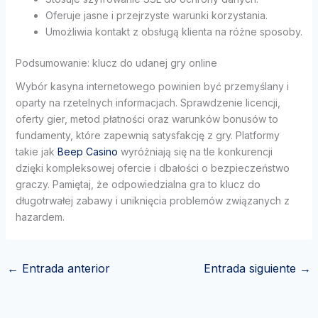
Oferuje jasne i przejrzyste warunki korzystania.
Umożliwia kontakt z obsługą klienta na różne sposoby.
Podsumowanie: klucz do udanej gry online
Wybór kasyna internetowego powinien być przemyślany i
oparty na rzetelnych informacjach. Sprawdzenie licencji,
oferty gier, metod płatności oraz warunków bonusów to
fundamenty, które zapewnią satysfakcję z gry. Platformy
takie jak
Beep Casino
wyróżniają się na tle konkurencji
dzięki kompleksowej ofercie i dbałości o bezpieczeństwo
graczy. Pamiętaj, że odpowiedzialna gra to klucz do
długotrwałej zabawy i uniknięcia problemów związanych z
hazardem.
←
Entrada anterior
Entrada siguiente
→