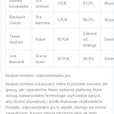
Ruletka
Gra
1 PLN
97,3%
Wyso
Europejska
stołowa
Blackjack
Gra
5 PLN
99,5%
Wyso
Classic
karciana
Zależne
Texas
Poker
10 PLN
od
Średn
Hold’em
strategii
Live
Gra na
20 PLN
98,9%
Średn
Baccarat
żywo
Bezpieczeństwo i odpowiedzialna gra
Bezpieczeństwo w kasynach online to priorytet zarówno dla
graczy, jak i operatorów. Warto wybierać platformy, które
stosują zaawansowane technologie szyfrowania danych,
aby chronić prywatność i środki finansowe użytkowników.
Ponadto, odpowiedzialna gra to aspekt, którego nie można
zaniedbywać. Kasyna oferują narzędzia takie jak limity