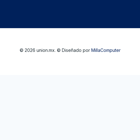
© 2026 union.mx. © Diseñado por
MillaComputer