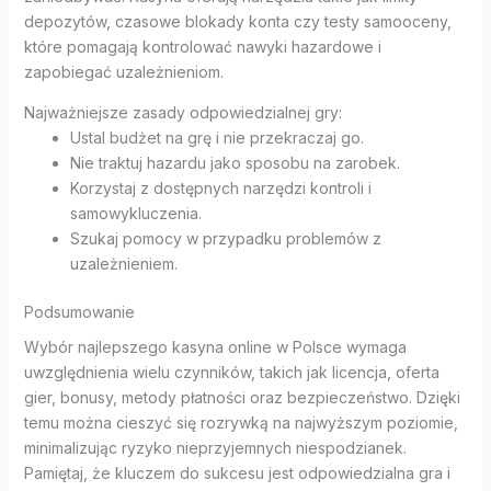
depozytów, czasowe blokady konta czy testy samooceny,
które pomagają kontrolować nawyki hazardowe i
zapobiegać uzależnieniom.
Najważniejsze zasady odpowiedzialnej gry:
Ustal budżet na grę i nie przekraczaj go.
Nie traktuj hazardu jako sposobu na zarobek.
Korzystaj z dostępnych narzędzi kontroli i
samowykluczenia.
Szukaj pomocy w przypadku problemów z
uzależnieniem.
Podsumowanie
Wybór najlepszego kasyna online w Polsce wymaga
uwzględnienia wielu czynników, takich jak licencja, oferta
gier, bonusy, metody płatności oraz bezpieczeństwo. Dzięki
temu można cieszyć się rozrywką na najwyższym poziomie,
minimalizując ryzyko nieprzyjemnych niespodzianek.
Pamiętaj, że kluczem do sukcesu jest odpowiedzialna gra i