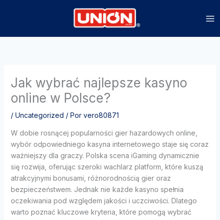
Ir
al
contenido
Jak wybrać najlepsze kasyno
online w Polsce?
/
Uncategorized
/ Por
vero80871
W dobie rosnącej popularności gier hazardowych online,
wybór odpowiedniego kasyna internetowego staje się coraz
ważniejszy dla graczy. Polska scena iGaming dynamicznie
się rozwija, oferując szeroki wachlarz platform, które kuszą
atrakcyjnymi bonusami, różnorodnością gier oraz
bezpieczeństwem. Jednak nie każde kasyno spełnia
oczekiwania pod względem jakości i uczciwości. Dlatego
warto poznać kluczowe kryteria, które pomogą wybrać