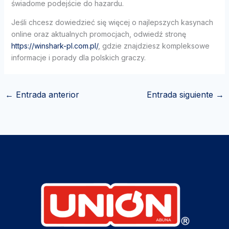
świadome podejście do hazardu.
Jeśli chcesz dowiedzieć się więcej o najlepszych kasynach
online oraz aktualnych promocjach, odwiedź stronę
https://winshark-pl.com.pl/
, gdzie znajdziesz kompleksowe
informacje i porady dla polskich graczy.
←
Entrada anterior
Entrada siguiente
→