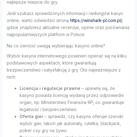
najlepsze miejsce do gry.
Jeśli szukasz sprawdzonych informacji i rankingów kasyn
online, warto odwiedzić stronę
https://winshark-pl.com.pl/
,
gdzie znajdziesz aktualne recenzje, opinie oraz porównania
najpopularniejszych platform w Polsce.
Na co zwrócić uwagę wybierając kasyno online?
Wybór kasyna internetowego powinien opierać się na kilku
podstawowych aspektach, które gwarantują
bezpieczeństwo i satysfakcję z gry. Oto najważniejsze z
nich:
Licencja i regulacje prawne
– upewnij się, że
kasyno posiada licencję wydaną przez odpowiedni
organ, np. Ministerstwo Finansów RP, co gwarantuje
legalność i bezpieczeństwo.
Oferta gier
– sprawdź, czy kasyno oferuje szeroki
wybór gier, takich jak automaty, ruletka, blackjack,
poker czy gry na żywo.