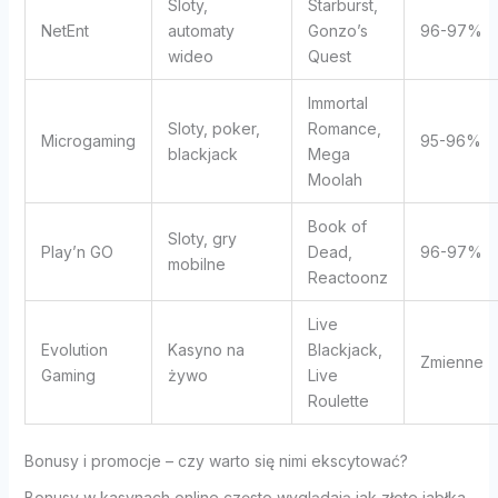
Sloty,
Starburst,
NetEnt
automaty
Gonzo’s
96-97%
wideo
Quest
Immortal
Sloty, poker,
Romance,
Microgaming
95-96%
blackjack
Mega
Moolah
Book of
Sloty, gry
Play’n GO
Dead,
96-97%
mobilne
Reactoonz
Live
Evolution
Kasyno na
Blackjack,
Zmienne
Gaming
żywo
Live
Roulette
Bonusy i promocje – czy warto się nimi ekscytować?
Bonusy w kasynach online często wyglądają jak złote jabłka