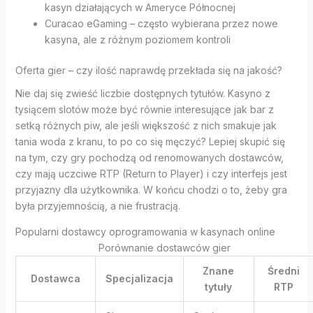
kasyn działających w Ameryce Północnej
Curacao eGaming – często wybierana przez nowe
kasyna, ale z różnym poziomem kontroli
Oferta gier – czy ilość naprawdę przekłada się na jakość?
Nie daj się zwieść liczbie dostępnych tytułów. Kasyno z
tysiącem slotów może być równie interesujące jak bar z
setką różnych piw, ale jeśli większość z nich smakuje jak
tania woda z kranu, to po co się męczyć? Lepiej skupić się
na tym, czy gry pochodzą od renomowanych dostawców,
czy mają uczciwe RTP (Return to Player) i czy interfejs jest
przyjazny dla użytkownika. W końcu chodzi o to, żeby gra
była przyjemnością, a nie frustracją.
Popularni dostawcy oprogramowania w kasynach online
Porównanie dostawców gier
Znane
Średni
Dostawca
Specjalizacja
tytuły
RTP