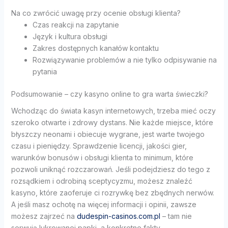
Na co zwrócić uwagę przy ocenie obsługi klienta?
Czas reakcji na zapytanie
Język i kultura obsługi
Zakres dostępnych kanałów kontaktu
Rozwiązywanie problemów a nie tylko odpisywanie na
pytania
Podsumowanie – czy kasyno online to gra warta świeczki?
Wchodząc do świata kasyn internetowych, trzeba mieć oczy
szeroko otwarte i zdrowy dystans. Nie każde miejsce, które
błyszczy neonami i obiecuje wygrane, jest warte twojego
czasu i pieniędzy. Sprawdzenie licencji, jakości gier,
warunków bonusów i obsługi klienta to minimum, które
pozwoli uniknąć rozczarowań. Jeśli podejdziesz do tego z
rozsądkiem i odrobiną sceptycyzmu, możesz znaleźć
kasyno, które zaoferuje ci rozrywkę bez zbędnych nerwów.
A jeśli masz ochotę na więcej informacji i opinii, zawsze
możesz zajrzeć na
dudespin-casinos.com.pl
– tam nie
serwują lukrowanej papki, a konkretne fakty.