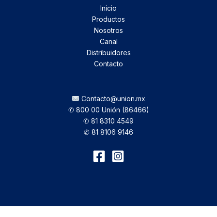
Inicio
Productos
Nosotros
Canal
Distribuidores
Contacto
Contacto@union.mx
✆ 800 00 Unión (86466)
✆ 81 8310 4549
✆ 81 8106 9146