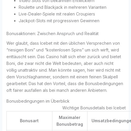
Video Slots von bekannten Entwicklern
Roulette und Blackjack in mehreren Varianten
Live-Dealer-Spiele mit realen Croupiers
Jackpot-Slots mit progressiven Gewinnen
Bonusaktionen: Zwischen Anspruch und Realität
Wer glaubt, dass Icebet mit den üblichen Versprechen von
“riesigen Boni” und “kostenlosen Spins” um sich wirft, wird
enttäuscht sein. Das Casino hält sich eher zurück und bietet
Boni, die zwar nicht die Welt bedeuten, aber auch nicht
völlig unattraktiv sind. Man könnte sagen, hier wird nicht mit
dem Vorschlaghammer, sondern mit einem feinen Skalpell
gearbeitet. Das hat den Vorteil, dass die Bonusbedingungen
oft fairer ausfallen als bei manch anderen Anbietern.
Bonusbedingungen im Überblick
Wichtige Bonusdetails bei Icebet
Maximaler
Bonusart
Umsatzbedingung
Bonusbetrag