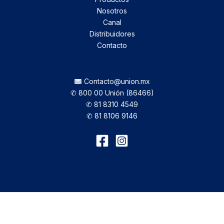
Nosotros
Canal
Distribuidores
Contacto
Contacto@union.mx
✆ 800 00 Unión (86466)
✆ 81 8310 4549
✆ 81 8106 9146