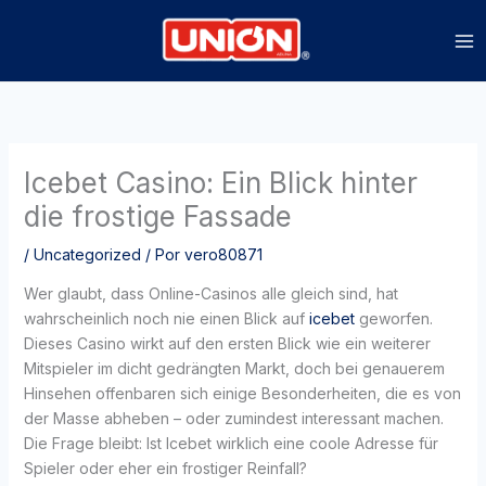
Ir
al
contenido
Icebet Casino: Ein Blick hinter
die frostige Fassade
/
Uncategorized
/ Por
vero80871
Wer glaubt, dass Online-Casinos alle gleich sind, hat
wahrscheinlich noch nie einen Blick auf
icebet
geworfen.
Dieses Casino wirkt auf den ersten Blick wie ein weiterer
Mitspieler im dicht gedrängten Markt, doch bei genauerem
Hinsehen offenbaren sich einige Besonderheiten, die es von
der Masse abheben – oder zumindest interessant machen.
Die Frage bleibt: Ist Icebet wirklich eine coole Adresse für
Spieler oder eher ein frostiger Reinfall?