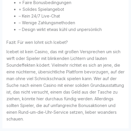
+ Faire Bonusbedingungen
+ Solides Spielangebot
– Kein 24/7 Live-Chat
– Wenige Zahlungsmethoden
– Design wirkt etwas kühl und unpersönlich
Fazit: Für wen lohnt sich Icebet?
Icebet ist kein Casino, das mit großen Versprechen um sich
wirft oder Spieler mit blinkenden Lichtern und lauten
Soundeffekten ködert. Vielmehr richtet es sich an jene, die
eine nüchterne, übersichtliche Plattform bevorzugen, auf der
man ohne viel Schnickschnack spielen kann. Wer auf der
Suche nach einem Casino mit einer soliden Grundausstattung
ist, das nicht versucht, einem das Geld aus der Tasche zu
ziehen, könnte hier durchaus fündig werden. Allerdings
sollten Spieler, die auf umfangreiche Bonusaktionen und
einen Rund-um-die-Uhr-Service setzen, lieber woanders
schauen.