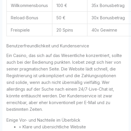
Willkommensbonus
100 €
35x Bonusbetrag
Reload-Bonus
50 €
30x Bonusbetrag
Freispiele
20 Spins
40x Gewinne
Benutzerfreundlichkeit und Kundenservice
Ein Casino, das sich auf das Wesentliche konzentriert, sollte
auch bei der Bedienung punkten. Icebet zeigt sich hier von
seiner pragmatischen Seite. Die Website lädt schnell, die
Registrierung ist unkompliziert und die Zahlungsoptionen
sind solide, wenn auch nicht übermäßig vielfältig. Wer
allerdings auf der Suche nach einem 24/7-Live-Chat ist,
könnte enttäuscht werden. Der Kundenservice ist zwar
erreichbar, aber eher konventionell per E-Mail und zu
bestimmten Zeiten.
Einige Vor- und Nachteile im Überblick
+ Klare und übersichtliche Website