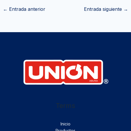
←
Entrada anterior
Entrada siguiente
→
Terms
Inicio
Productos