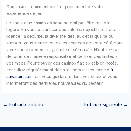
Conclusion : comment profiter pleinement de votre
expérience de jeu
Le choix d’un casino en ligne ne doit pas être pris à la
légère. En vous basant sur des critères objectifs tels que la
licence, la sécurité, la diversité des jeux et la qualité du
support, vous mettez toutes les chances de votre côté pour
vivre une expérience agréable et sécurisée. N’oubliez pas
de jouer de manière responsable et de fixer des limites à
vos mises. Pour trouver des casinos fiables et bien notés,
consultez régulièrement des sites spécialisés comme
fr-
savaspin.com
, qui vous guideront dans vos choix et vous
informeront des dernières nouveautés du secteur.
←
Entrada anterior
Entrada siguiente
→