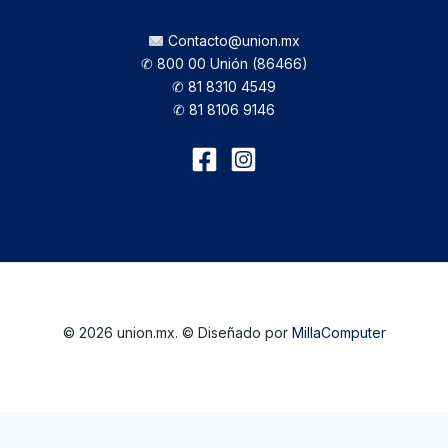
Contacto@union.mx
✆ 800 00 Unión (86466)
✆ 81 8310 4549
✆ 81 8106 9146
© 2026 union.mx. © Diseñado por
MillaComputer