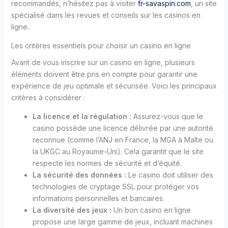
recommandés, n’hésitez pas à visiter
fr-savaspin.com
, un site
spécialisé dans les revues et conseils sur les casinos en
ligne.
Les critères essentiels pour choisir un casino en ligne
Avant de vous inscrire sur un casino en ligne, plusieurs
éléments doivent être pris en compte pour garantir une
expérience de jeu optimale et sécurisée. Voici les principaux
critères à considérer :
La licence et la régulation :
Assurez-vous que le
casino possède une licence délivrée par une autorité
reconnue (comme l’ANJ en France, la MGA à Malte ou
la UKGC au Royaume-Uni). Cela garantit que le site
respecte les normes de sécurité et d’équité.
La sécurité des données :
Le casino doit utiliser des
technologies de cryptage SSL pour protéger vos
informations personnelles et bancaires.
La diversité des jeux :
Un bon casino en ligne
propose une large gamme de jeux, incluant machines