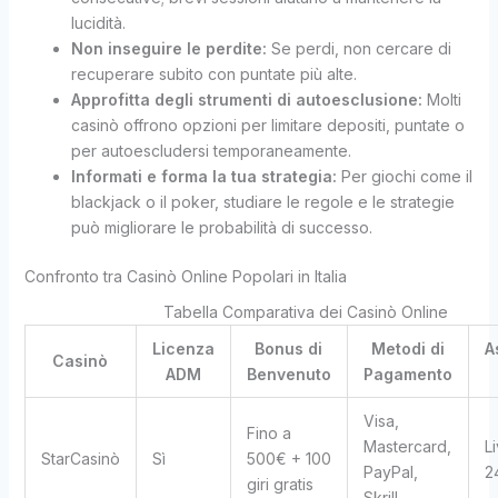
lucidità.
Non inseguire le perdite:
Se perdi, non cercare di
recuperare subito con puntate più alte.
Approfitta degli strumenti di autoesclusione:
Molti
casinò offrono opzioni per limitare depositi, puntate o
per autoescludersi temporaneamente.
Informati e forma la tua strategia:
Per giochi come il
blackjack o il poker, studiare le regole e le strategie
può migliorare le probabilità di successo.
Confronto tra Casinò Online Popolari in Italia
Tabella Comparativa dei Casinò Online
Licenza
Bonus di
Metodi di
A
Casinò
ADM
Benvenuto
Pagamento
Visa,
Fino a
Mastercard,
L
StarCasinò
Sì
500€ + 100
PayPal,
2
giri gratis
Skrill