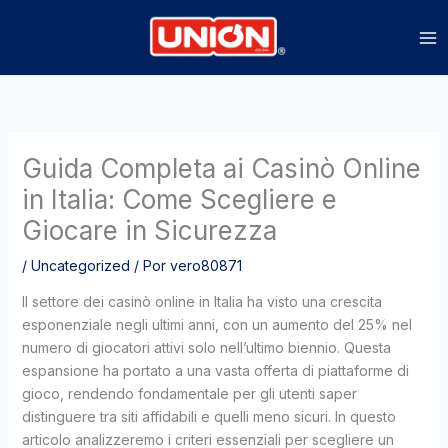
Ir
al
contenido
Guida Completa ai Casinò Online
in Italia: Come Scegliere e
Giocare in Sicurezza
/
Uncategorized
/ Por
vero80871
Il settore dei casinò online in Italia ha visto una crescita
esponenziale negli ultimi anni, con un aumento del 25% nel
numero di giocatori attivi solo nell’ultimo biennio. Questa
espansione ha portato a una vasta offerta di piattaforme di
gioco, rendendo fondamentale per gli utenti saper
distinguere tra siti affidabili e quelli meno sicuri. In questo
articolo analizzeremo i criteri essenziali per scegliere un