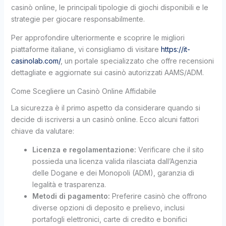
casinò online, le principali tipologie di giochi disponibili e le
strategie per giocare responsabilmente.
Per approfondire ulteriormente e scoprire le migliori
piattaforme italiane, vi consigliamo di visitare
https://it-
casinolab.com/
, un portale specializzato che offre recensioni
dettagliate e aggiornate sui casinò autorizzati AAMS/ADM.
Come Scegliere un Casinò Online Affidabile
La sicurezza è il primo aspetto da considerare quando si
decide di iscriversi a un casinò online. Ecco alcuni fattori
chiave da valutare:
Licenza e regolamentazione:
Verificare che il sito
possieda una licenza valida rilasciata dall’Agenzia
delle Dogane e dei Monopoli (ADM), garanzia di
legalità e trasparenza.
Metodi di pagamento:
Preferire casinò che offrono
diverse opzioni di deposito e prelievo, inclusi
portafogli elettronici, carte di credito e bonifici