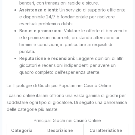
bancari, con transazioni rapide e sicure.
Assistenza clienti:
Un servizio di supporto efficiente
e disponibile 24/7 è fondamentale per risolvere
eventuali problemi o dubbi.
Bonus e promozioni:
Valutare le offerte di benvenuto
e le promozioni ricorrenti, prestando attenzione ai
termini e condizioni, in particolare ai requisiti di
puntata.
Reputazione e recensioni:
Leggere opinioni di altri
giocatori e recensioni indipendenti per avere un
quadro completo dell’esperienza utente.
Le Tipologie di Giochi più Popolari nei Casinò Online
I casinò online italiani offrono una vasta gamma di giochi per
soddisfare ogni tipo di giocatore. Di seguito una panoramica
delle categorie più amate:
Principali Giochi nei Casinò Online
Categoria
Descrizione
Caratteristiche