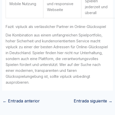
Spielen
Mobile Nutzung
und responsive
jederzeit und
Webseite
überall
Fazit: vipluck als verlässlicher Partner im Online-Glücksspiel
Die Kombination aus einem umfangreichen Spielportfolio,
hoher Sicherheit und kundenorientiertem Service macht
vipluck zu einer der besten Adressen für Online-Glücksspiel
in Deutschland. Spieler finden hier nicht nur Unterhaltung,
sondern auch eine Plattform, die verantwortungsvolles
Spielen fördert und unterstützt. Wer auf der Suche nach
einer modernen, transparenten und fairen
Glücksspielumgebung ist, sollte vipluck unbedingt
ausprobieren.
←
Entrada anterior
Entrada siguiente
→