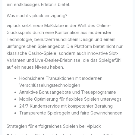
ein erstklassiges Erlebnis bietet.
Was macht vipluck einzigartig?
vipluck setzt neue Maßstäbe in der Welt des Online-
Glücksspiels durch eine Kombination aus modernster
Technologie, benutzerfreundlichem Design und einem
umfangreichen Spielangebot. Die Plattform bietet nicht nur
klassische Casino-Spiele, sondern auch innovative Slot-
Varianten und Live-Dealer-Erlebnisse, die das Spielgefühl
auf ein neues Niveau heben.
Hochsichere Transaktionen mit modernen
Verschlüsselungstechnologien
Attraktive Bonusangebote und Treueprogramme
Mobile Optimierung für flexibles Spielen unterwegs
24/7 Kundenservice mit kompetenter Beratung
Transparente Spielregeln und faire Gewinnchancen
Strategien für erfolgreiches Spielen bei vipluck