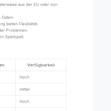
dealerweise aus der EU oder von
 Daten.
 bieten Flexibilität.
der Problemen.
n Spielspaß.
en
Verfügbarkeit
hoch
mittel
hoch