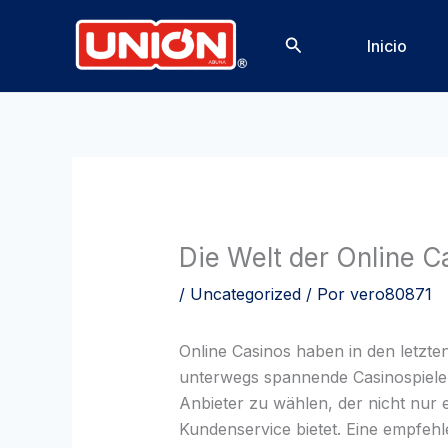
Ir
al
Buscar
Inicio
contenido
Die Welt der Online C
/
Uncategorized
/ Por
vero80871
Online Casinos haben in den letzt
unterwegs spannende Casinospiele z
Anbieter zu wählen, der nicht nur
Kundenservice bietet. Eine empfehl