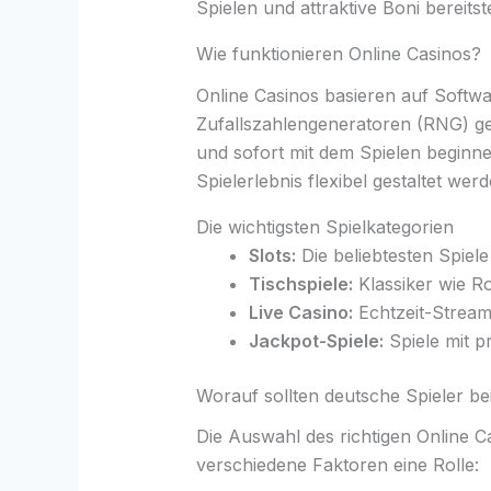
Spielen und attraktive Boni bereitste
Wie funktionieren Online Casinos?
Online Casinos basieren auf Softwar
Zufallszahlengeneratoren (RNG) ges
und sofort mit dem Spielen beginne
Spielerlebnis flexibel gestaltet wer
Die wichtigsten Spielkategorien
Slots:
Die beliebtesten Spie
Tischspiele:
Klassiker wie Ro
Live Casino:
Echtzeit-Streami
Jackpot-Spiele:
Spiele mit p
Worauf sollten deutsche Spieler be
Die Auswahl des richtigen Online Ca
verschiedene Faktoren eine Rolle: