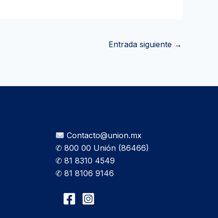
Entrada siguiente
→
Contacto@union.mx
✆ 800 00 Unión (86466)
✆ 81 8310 4549
✆ 81 8106 9146