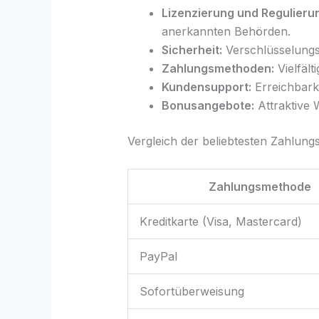
Lizenzierung und Regulieru
anerkannten Behörden.
Sicherheit:
Verschlüsselungst
Zahlungsmethoden:
Vielfält
Kundensupport:
Erreichbark
Bonusangebote:
Attraktive 
Vergleich der beliebtesten Zahlun
Zahlungsmethode
Kreditkarte (Visa, Mastercard)
PayPal
Sofortüberweisung