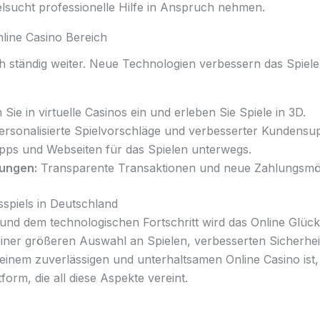
lsucht professionelle Hilfe in Anspruch nehmen.
line Casino Bereich
h ständig weiter. Neue Technologien verbessern das Spiele
ie in virtuelle Casinos ein und erleben Sie Spiele in 3D.
rsonalisierte Spielvorschläge und verbesserter Kundensup
pps und Webseiten für das Spielen unterwegs.
ungen:
Transparente Transaktionen und neue Zahlungsmög
sspiels in Deutschland
nd dem technologischen Fortschritt wird das Online Glücks
n einer größeren Auswahl an Spielen, verbesserten Sicherhe
inem zuverlässigen und unterhaltsamen Online Casino ist, 
orm, die all diese Aspekte vereint.