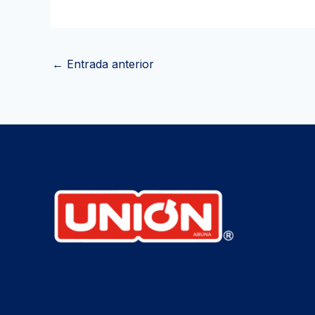
←
Entrada anterior