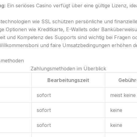
ng:
Ein seriöses Casino verfügt über eine gültige Lizenz, i
echnologien wie SSL schützen persönliche und finanzielle
ige Optionen wie Kreditkarte, E-Wallets oder Banküberweisung
eit und Kompetenz des Supports sind wichtig bei Fragen o
Willkommensboni und faire Umsatzbedingungen erhöhen de
gsmethoden
Zahlungsmethoden im Überblick
Bearbeitungszeit
Gebühr
sofort
meist keine
sofort
keine
sofort
keine