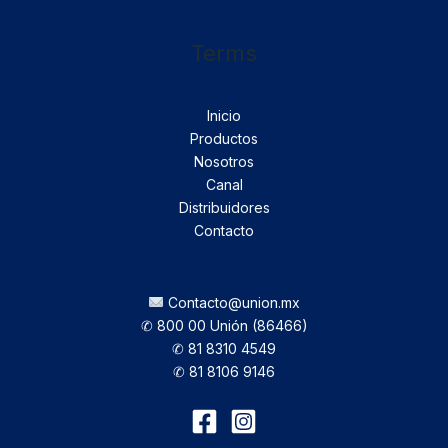
Terms
Inicio
Productos
Nosotros
Canal
Distribuidores
Contacto
Contacto@union.mx
✆ 800 00 Unión (86466)
✆ 81 8310 4549
✆ 81 8106 9146