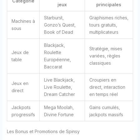
Catégorie
jeux
principales
Starburst,
Graphismes riches,
Machines à
Gonzo’s Quest,
tours gratuits,
sous
Book of Dead
multiplicateurs
Blackjack,
Stratégie, mises
Jeux de
Roulette
variées, règles
table
Européenne,
classiques
Baccarat
Live Blackjack,
Croupiers en
Jeux en
Live Roulette,
direct, interaction
direct
Dream Catcher
en temps réel
Jackpots
Mega Moolah,
Gains cumulés,
progressifs
Divine Fortune
jackpots massifs
Les Bonus et Promotions de Spinsy