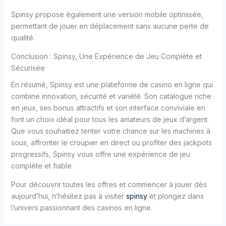
Spinsy propose également une version mobile optimisée,
permettant de jouer en déplacement sans aucune perte de
qualité.
Conclusion : Spinsy, Une Expérience de Jeu Complète et
Sécurisée
En résumé, Spinsy est une plateforme de casino en ligne qui
combine innovation, sécurité et variété. Son catalogue riche
en jeux, ses bonus attractifs et son interface conviviale en
font un choix idéal pour tous les amateurs de jeux d’argent.
Que vous souhaitiez tenter votre chance sur les machines à
sous, affronter le croupier en direct ou profiter des jackpots
progressifs, Spinsy vous offre une expérience de jeu
complète et fiable.
Pour découvrir toutes les offres et commencer à jouer dès
aujourd’hui, n’hésitez pas à visiter
spinsy
et plongez dans
l’univers passionnant des casinos en ligne.