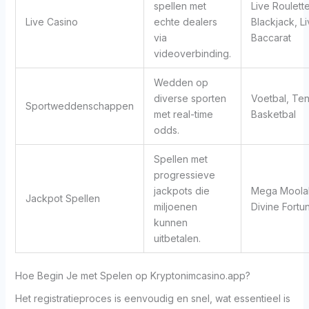
spellen met
Live Roulette
Live Casino
echte dealers
Blackjack, L
via
Baccarat
videoverbinding.
Wedden op
diverse sporten
Voetbal, Ten
Sportweddenschappen
met real-time
Basketbal
odds.
Spellen met
progressieve
jackpots die
Mega Moola
Jackpot Spellen
miljoenen
Divine Fortu
kunnen
uitbetalen.
Hoe Begin Je met Spelen op Kryptonimcasino.app?
Het registratieproces is eenvoudig en snel, wat essentieel is