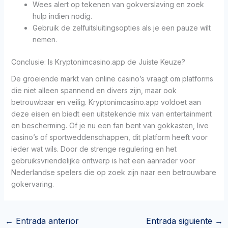
Wees alert op tekenen van gokverslaving en zoek
hulp indien nodig.
Gebruik de zelfuitsluitingsopties als je een pauze wilt
nemen.
Conclusie: Is Kryptonimcasino.app de Juiste Keuze?
De groeiende markt van online casino’s vraagt om platforms
die niet alleen spannend en divers zijn, maar ook
betrouwbaar en veilig. Kryptonimcasino.app voldoet aan
deze eisen en biedt een uitstekende mix van entertainment
en bescherming. Of je nu een fan bent van gokkasten, live
casino’s of sportweddenschappen, dit platform heeft voor
ieder wat wils. Door de strenge regulering en het
gebruiksvriendelijke ontwerp is het een aanrader voor
Nederlandse spelers die op zoek zijn naar een betrouwbare
gokervaring.
←
Entrada anterior
Entrada siguiente
→