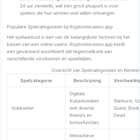
24 uur verwerkt, wat een groot pluspunt is voor
spelers die hun winsten snel willen ontvangen.
Populaire Spelcategorieën bij Kryptonimcasino.app
Het spelaanbod is een van de belangrijkste factoren bij het
kiezen van een online casino. Kryptonimcasino.app biedt
een gevarieerd assortiment dat tegemoetkomt aan
verschillende voorkeuren en speelstijlen.
Overzicht van Spelcategorieën en Kenme
Spelcategorie
Beschrijving
Voorbeelds
Digitale
fruitautomaten
Starburst, G
Gokkasten
met diverse
Quest, Book
thema’s en
Dead
bonusfuncties.
Interactieve