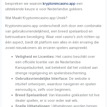
bespreken we waarom
kryptonimcasino.app
een
uitstekende keuze is voor Nederlandse gokkers.
Wat Maakt Kryptonimcasino.app Uniek?
Kryptonimcasino.app onderscheidt zich door een combinatie
van gebruiksvriendelijkheid, een breed spelaanbod en
betrouwbare beveiliging. Waar veel casino’s zich richten op
één aspect, biedt dit platform een alles-in-één ervaring die
zowel nieuwkomers als ervaren spelers aanspreekt.
Veiligheid en Licenties:
Het casino beschikt over
een officiële licentie van de Nederlandse
Kansspelautoriteit, wat betekent dat het voldoet aan
strenge regelgeving en spelersbescherming.
Gebruiksvriendelijke Interface:
De website is
intuïtief ontworpen, waardoor navigeren en spelen
eenvoudig is, zelfs voor beginners.
Breed Spelaanbod:
Van klassieke gokkasten tot live
dealer spellen, er is voor ieder wat wils.
Snelle Uitbetalingen:
Uitbetalingen worden binnen