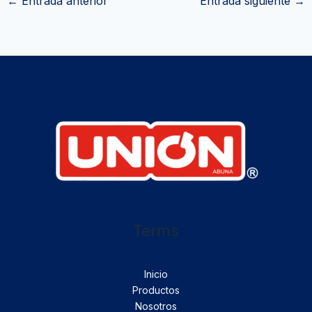
←
Entrada anterior
Entrada siguiente
→
Terms
Inicio
Productos
Nosotros