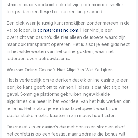
slimmer, maar voorkomt ook dat zijn portemonnee sneller
leeg is dan een flesje bier na een lange avond.
Een plek waar je rustig kunt rondkijken zonder meteen in de
val te lopen, is
spinstarcassino.com
. Hier vind je een
overzicht van casino’s die niet alleen de moeite waard zijn,
maar ook transparant opereren. Het is alsof je een gids hebt
in het wilde westen van het online gokken, waar niet
iedereen even betrouwbaar is.
Waarom Online Casino’s Niet Altijd Zijn Wat Ze Lijken
Het is verleidelijk om te denken dat elk online casino je een
eerlijke kans geeft om te winnen. Helaas is dat niet altijd het
geval. Sommige platforms gebruiken ingewikkelde
algoritmes die meer in het voordeel van het huis werken dan
je lief is. Het is alsof je een kaartspel speelt waarbij de
dealer stiekem extra kaarten in zijn mouw heeft zitten.
Daarnaast zijn er casino’s die met bonussen strooien alsof
het confetti is op een feestje, maar zodra je die bonus wilt