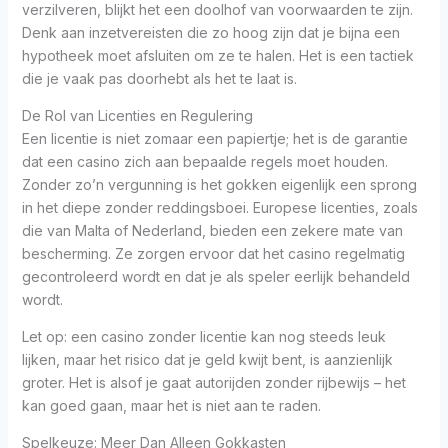
verzilveren, blijkt het een doolhof van voorwaarden te zijn.
Denk aan inzetvereisten die zo hoog zijn dat je bijna een
hypotheek moet afsluiten om ze te halen. Het is een tactiek
die je vaak pas doorhebt als het te laat is.
De Rol van Licenties en Regulering
Een licentie is niet zomaar een papiertje; het is de garantie
dat een casino zich aan bepaalde regels moet houden.
Zonder zo’n vergunning is het gokken eigenlijk een sprong
in het diepe zonder reddingsboei. Europese licenties, zoals
die van Malta of Nederland, bieden een zekere mate van
bescherming. Ze zorgen ervoor dat het casino regelmatig
gecontroleerd wordt en dat je als speler eerlijk behandeld
wordt.
Let op: een casino zonder licentie kan nog steeds leuk
lijken, maar het risico dat je geld kwijt bent, is aanzienlijk
groter. Het is alsof je gaat autorijden zonder rijbewijs – het
kan goed gaan, maar het is niet aan te raden.
Spelkeuze: Meer Dan Alleen Gokkasten