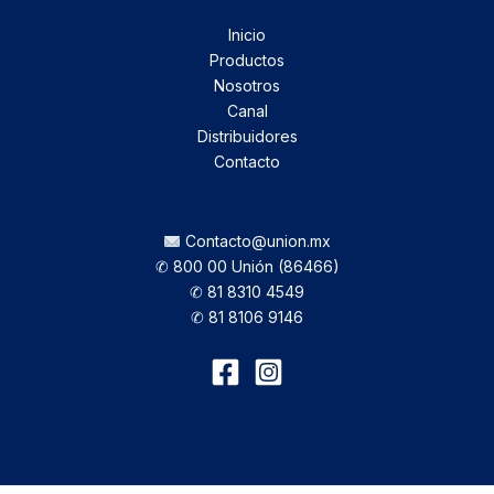
Inicio
Productos
Nosotros
Canal
Distribuidores
Contacto
Contacto@union.mx
✆ 800 00 Unión (86466)
✆ 81 8310 4549
✆ 81 8106 9146