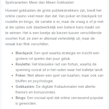
Spelvarianten: Meer dan Alleen Gokkasten
Hoewel gokkasten de grote publiekstrekkers zijn, biedt het
online casino veel meer dan dat. Van poker en blackjack tot
roulette en bingo, de variatie is er, maar de vraag is of je met
al die opties ook daadwerkelijk een betere kans maakt om
te winnen. Het is een beetje als kiezen tussen verschillende
soorten fruit: ze zien er allemaal verleidelijk uit, maar de
smaak kan flink verschillen.
Blackjack:
Een spel waarbij strategie en inzicht een
grotere rol spelen dan puur geluk.
Roulette:
Het klassieke rad van fortuin, waarbij de
spanning vooral zit in het raden waar het balletje landt.
Poker:
Niet alleen een spel van kaarten, maar ook van
bluffen en psychologie.
Gokkasten:
De digitale fruitautomaten met allerlei
thema’s en bonusrondes.
Bingo:
Een sociaal spel dat online verrassend populair
is geworden.