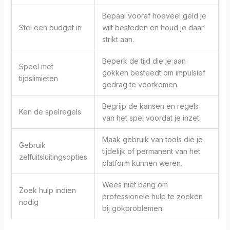
Bepaal vooraf hoeveel geld je
Stel een budget in
wilt besteden en houd je daar
strikt aan.
Beperk de tijd die je aan
Speel met
gokken besteedt om impulsief
tijdslimieten
gedrag te voorkomen.
Begrijp de kansen en regels
Ken de spelregels
van het spel voordat je inzet.
Maak gebruik van tools die je
Gebruik
tijdelijk of permanent van het
zelfuitsluitingsopties
platform kunnen weren.
Wees niet bang om
Zoek hulp indien
professionele hulp te zoeken
nodig
bij gokproblemen.