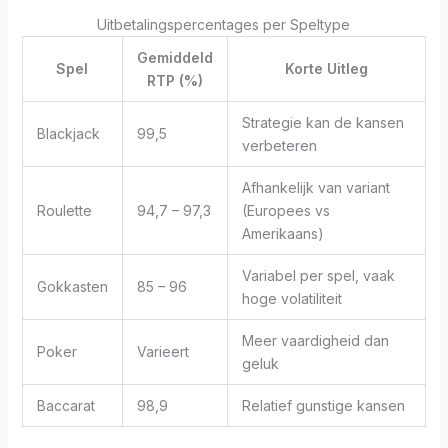
Uitbetalingspercentages per Speltype
Gemiddeld
Spel
Korte Uitleg
RTP (%)
Strategie kan de kansen
Blackjack
99,5
verbeteren
Afhankelijk van variant
Roulette
94,7 – 97,3
(Europees vs
Amerikaans)
Variabel per spel, vaak
Gokkasten
85 – 96
hoge volatiliteit
Meer vaardigheid dan
Poker
Varieert
geluk
Baccarat
98,9
Relatief gunstige kansen