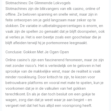
Slotmachines: De Glimmende Lokvogels
Slotmachines zijn de blikvangers van elk casino, online of
offline. Ze beloven spanning en snelle winst, maar zijn in
feite ontworpen om je geld langzaam maar zeker op te
slokken. De variatie in uitbetalingspercentages is enorm, en
vaak zijn de spellen zo gemaakt dat je blijft doorspelen, ook
al verlies je. Het is een beetje zoals een goochelaar die je
blijft afleiden terwijl hij je portemonnee leegmaakt.
Conclusie: Gokken Met Je Ogen Open
Online casino’s zijn een fascinerend fenomeen, maar ze zijn
niet zonder risico’s. Het is verleidelijk om te geloven in het
sprookje van de makkelijke winst, maar de realiteit is vaak
minder rooskleurig. Door kritisch te zijn, te kiezen voor
betrouwbare platforms en vooral met mate te spelen, kun je
voorkomen dat je in de valkuilen van het gokken
terechtkomt. En als je dan toch besluit om een gokje te
wagen, zorg dan dat je weet waar je aan begint – en
vergeet niet dat het huis altijd een voorsprong heeft.