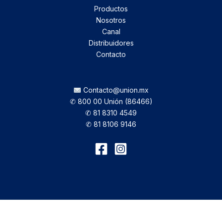
Productos
Nosotros
Canal
Distribuidores
Contacto
Contacto@union.mx
✆ 800 00 Unión (86466)
✆ 81 8310 4549
✆ 81 8106 9146