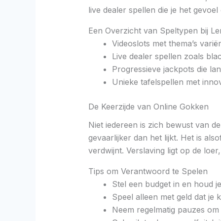
live dealer spellen die je het gevoel
Een Overzicht van Speltypen bij L
Videoslots met thema’s varië
Live dealer spellen zoals bla
Progressieve jackpots die l
Unieke tafelspellen met innov
De Keerzijde van Online Gokken
Niet iedereen is zich bewust van d
gevaarlijker dan het lijkt. Het is al
verdwijnt. Verslaving ligt op de loe
Tips om Verantwoord te Spelen
Stel een budget in en houd j
Speel alleen met geld dat je 
Neem regelmatig pauzes om h