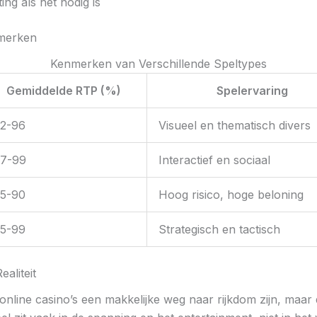
ing als het nodig is
nmerken
Kenmerken van Verschillende Speltypes
Gemiddelde RTP (%)
Spelervaring
2-96
Visueel en thematisch divers
7-99
Interactief en sociaal
5-90
Hoog risico, hoge beloning
5-99
Strategisch en tactisch
aliteit
online casino’s een makkelijke weg naar rijkdom zijn, maar da