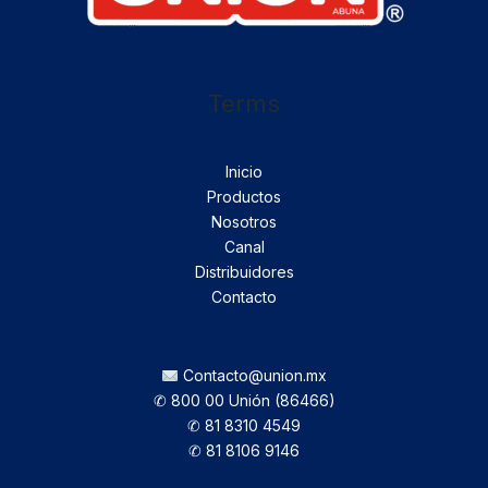
Terms
Inicio
Productos
Nosotros
Canal
Distribuidores
Contacto
Contacto@union.mx
✆ 800 00 Unión (86466)
✆ 81 8310 4549
✆ 81 8106 9146