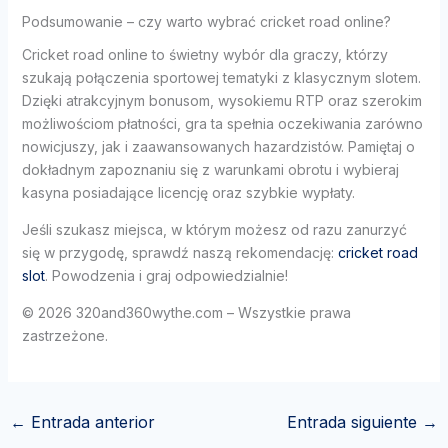
Podsumowanie – czy warto wybrać cricket road online?
Cricket road online to świetny wybór dla graczy, którzy
szukają połączenia sportowej tematyki z klasycznym slotem.
Dzięki atrakcyjnym bonusom, wysokiemu RTP oraz szerokim
możliwościom płatności, gra ta spełnia oczekiwania zarówno
nowicjuszy, jak i zaawansowanych hazardzistów. Pamiętaj o
dokładnym zapoznaniu się z warunkami obrotu i wybieraj
kasyna posiadające licencję oraz szybkie wypłaty.
Jeśli szukasz miejsca, w którym możesz od razu zanurzyć
się w przygodę, sprawdź naszą rekomendację:
cricket road
slot
. Powodzenia i graj odpowiedzialnie!
© 2026 320and360wythe.com – Wszystkie prawa
zastrzeżone.
←
Entrada anterior
Entrada siguiente
→