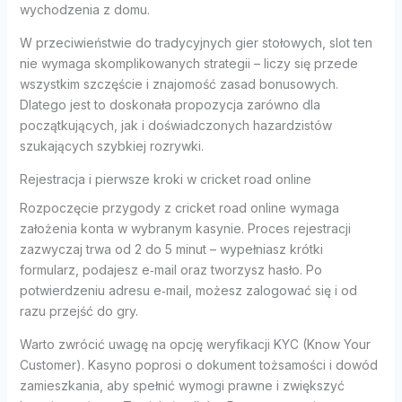
wychodzenia z domu.
W przeciwieństwie do tradycyjnych gier stołowych, slot ten
nie wymaga skomplikowanych strategii – liczy się przede
wszystkim szczęście i znajomość zasad bonusowych.
Dlatego jest to doskonała propozycja zarówno dla
początkujących, jak i doświadczonych hazardzistów
szukających szybkiej rozrywki.
Rejestracja i pierwsze kroki w cricket road online
Rozpoczęcie przygody z cricket road online wymaga
założenia konta w wybranym kasynie. Proces rejestracji
zazwyczaj trwa od 2 do 5 minut – wypełniasz krótki
formularz, podajesz e‑mail oraz tworzysz hasło. Po
potwierdzeniu adresu e‑mail, możesz zalogować się i od
razu przejść do gry.
Warto zwrócić uwagę na opcję weryfikacji KYC (Know Your
Customer). Kasyno poprosi o dokument tożsamości i dowód
zamieszkania, aby spełnić wymogi prawne i zwiększyć