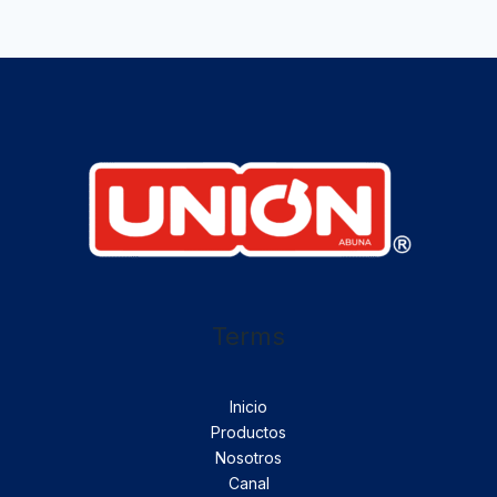
Terms
Inicio
Productos
Nosotros
Canal