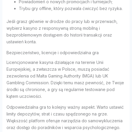
Powiadomień o nowych promocjach i turniejach;
Trybu gry offline, który pozwala ćwiczyć bez ryzyka.
Jeśli grasz głównie w drodze do pracy lub w przerwach,
wybierz kasyno z responsywną stroną mobilną i
bezproblemowym dostępem do historii transakcji oraz
ustawień konta.
Bezpieczeństwo, licencje i odpowiedzialna gra
Licencjonowane kasyna działające na terenie Unii
Europejskiej, a zwłaszcza w Polsce, muszą posiadać
zezwolenia od Malta Gaming Authority (MGA) lub UK
Gambling Commission. Dzięki temu masz pewność, że Twoje
środki są chronione, a gry są regularnie testowane pod
kątem uczciwości.
Odpowiedzialna gra to kolejny ważny aspekt. Warto ustawić
limity depozytów, strat i czasu spędzonego na grze.
Większość platform oferuje narzędzia do samowykluczenia
oraz dostęp do poradników i wsparcia psychologicznego.