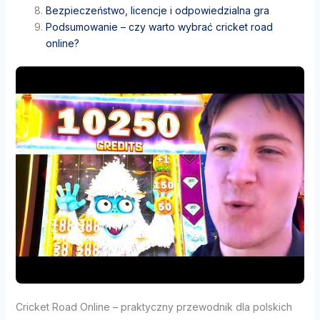
Bezpieczeństwo, licencje i odpowiedzialna gra
Podsumowanie – czy warto wybrać cricket road
online?
Cricket Road Online – praktyczny przewodnik dla polskich