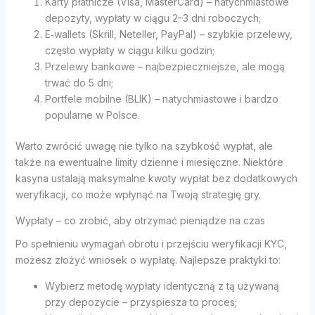
Karty płatnicze (Visa, MasterCard) – natychmiastowe
depozyty, wypłaty w ciągu 2–3 dni roboczych;
E‑wallets (Skrill, Neteller, PayPal) – szybkie przelewy,
często wypłaty w ciągu kilku godzin;
Przelewy bankowe – najbezpieczniejsze, ale mogą
trwać do 5 dni;
Portfele mobilne (BLIK) – natychmiastowe i bardzo
popularne w Polsce.
Warto zwrócić uwagę nie tylko na szybkość wypłat, ale
także na ewentualne limity dzienne i miesięczne. Niektóre
kasyna ustalają maksymalne kwoty wypłat bez dodatkowych
weryfikacji, co może wpłynąć na Twoją strategię gry.
Wypłaty – co zrobić, aby otrzymać pieniądze na czas
Po spełnieniu wymagań obrotu i przejściu weryfikacji KYC,
możesz złożyć wniosek o wypłatę. Najlepsze praktyki to:
Wybierz metodę wypłaty identyczną z tą używaną
przy depozycie – przyspiesza to proces;