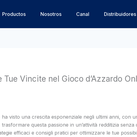
Productos
Nosotros
Canal
Distribuidores
Tue Vincite nel Gioco d’Azzardo Onli
ne ha visto una crescita esponenziale negli ultimi anni, co
può trasformare questa passione in un’attività redditizia senz
egie efficaci e consigli pratici per ottimizzare le tue possi