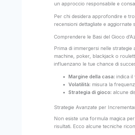
un approccio responsabile e consa
Per chi desidera approfondire e trov
recensioni dettagliate e aggiornate sul
Comprendere le Basi del Gioco d’A
Prima di immergersi nelle strategie a
machine, poker, blackjack o roulett
influenzano le tue chance di succe
Margine della casa:
indica i
Volatilità:
misura la frequenza 
Strategia di gioco:
alcune dis
Strategie Avanzate per Incrementar
Non esiste una formula magica per 
risultati. Ecco alcune tecniche ricon