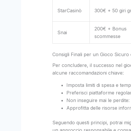
StarCasinò
300€ + 50 giri gr
200€ + Bonus
Snai
scommesse
Consigli Finali per un Gioco Sicuro 
Per concludere, il successo nel gi
alcune raccomandazioni chiave:
Imposta limiti di spesa e temp
Preferisci piattaforme regol
Non inseguire mai le perdite:
Approfitta delle risorse inf
Seguendo questi principi, potrai mi
un approccio responsabile e consa