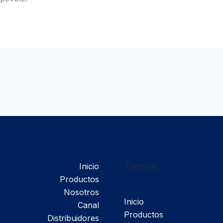
Terms
Inicio
Productos
Nosotros
Inicio
Canal
Productos
Distribuidores