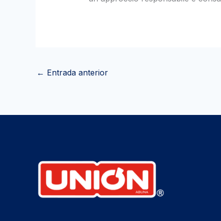
←
Entrada anterior