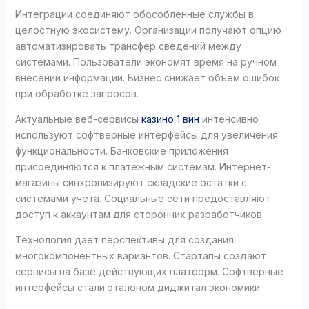
Интеграции соединяют обособленные службы в
целостную экосистему. Организации получают опцию
автоматизировать трансфер сведений между
системами. Пользователи экономят время на ручном
внесении информации. Бизнес снижает объем ошибок
при обработке запросов.
Актуальные веб-сервисы
казино 1 вин
интенсивно
используют софтверные интерфейсы для увеличения
функциональности. Банковские приложения
присоединяются к платежным системам. Интернет-
магазины синхронизируют складские остатки с
системами учета. Социальные сети предоставляют
доступ к аккаунтам для сторонних разработчиков.
Технология дает перспективы для создания
многокомпонентных вариантов. Стартапы создают
сервисы на базе действующих платформ. Софтверные
интерфейсы стали эталоном диджитал экономики.