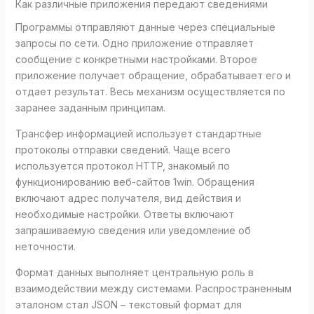
Как различные приложения передают сведениями
Программы отправляют данные через специальные
запросы по сети. Одно приложение отправляет
сообщение с конкретными настройками. Второе
приложение получает обращение, обрабатывает его и
отдает результат. Весь механизм осуществляется по
заранее заданным принципам.
Трансфер информацией использует стандартные
протоколы отправки сведений. Чаще всего
используется протокол HTTP, знакомый по
функционированию веб-сайтов 1win. Обращения
включают адрес получателя, вид действия и
необходимые настройки. Ответы включают
запрашиваемую сведения или уведомление об
неточности.
Формат данных выполняет центральную роль в
взаимодействии между системами. Распространенным
эталоном стал JSON – текстовый формат для