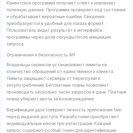
Клиентское программа получает ответ и извлекает
полезную данные. Программа проверяет код состояния
и обрабатывает вероятные ошибки. Сведения
преобразуются в удобный для показа формат.
Пользователь видит результат в интерфейсе
программы через доли секунды после инициации
запроса.
Ограничения и безопасность API
Владельцы сервисов устанавливают лимиты на
количество обращений от единственного клиента.
Лимиты защищают серверы от перегрузки и
злоупотреблений. Бесплатные планы позволяют
производить несколько тысяч запросов в день. Платные
планы убирают квоты за вознаграждение.
Верификация удостоверяет личность приложения 1win
перед выдачей доступа. Разработчики приобретают
индивидуальные ключи при регистрации. Каждый
запрос содержит особый токен для идентификации.