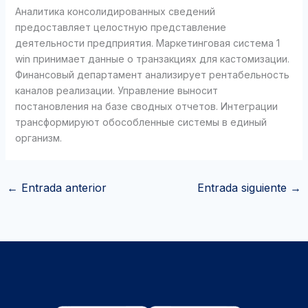
Аналитика консолидированных сведений
предоставляет целостную представление
деятельности предприятия. Маркетинговая система 1
win принимает данные о транзакциях для кастомизации.
Финансовый департамент анализирует рентабельность
каналов реализации. Управление выносит
постановления на базе сводных отчетов. Интеграции
трансформируют обособленные системы в единый
организм.
←
Entrada anterior
Entrada siguiente
→