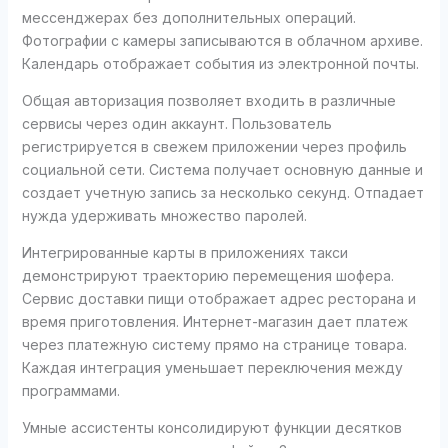
мессенджерах без дополнительных операций.
Фотографии с камеры записываются в облачном архиве.
Календарь отображает события из электронной почты.
Общая авторизация позволяет входить в различные
сервисы через один аккаунт. Пользователь
регистрируется в свежем приложении через профиль
социальной сети. Система получает основную данные и
создает учетную запись за несколько секунд. Отпадает
нужда удерживать множество паролей.
Интегрированные карты в приложениях такси
демонстрируют траекторию перемещения шофера.
Сервис доставки пищи отображает адрес ресторана и
время приготовления. Интернет-магазин дает платеж
через платежную систему прямо на странице товара.
Каждая интеграция уменьшает переключения между
программами.
Умные ассистенты консолидируют функции десятков