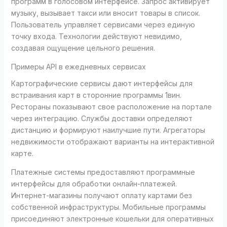
программ в голосовом интерфейсе. Запрос активирует
музыку, вызывает такси или вносит товары в список.
Пользователь управляет сервисами через единую
точку входа. Технологии действуют невидимо,
создавая ощущение цельного решения.
Примеры API в ежедневных сервисах
Картографические сервисы дают интерфейсы для
встраивания карт в сторонние программы 1вин.
Рестораны показывают свое расположение на портале
через интеграцию. Службы доставки определяют
дистанцию и формируют наилучшие пути. Агрегаторы
недвижимости отображают варианты на интерактивной
карте.
Платежные системы предоставляют программные
интерфейсы для обработки онлайн-платежей.
Интернет-магазины получают оплату картами без
собственной инфраструктуры. Мобильные программы
присоединяют электронные кошельки для оперативных