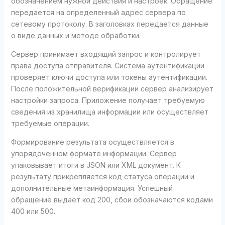
обозначением нужной действия и настроек. Обращение
передается на определенный адрес сервера по
сетевому протоколу. В заголовках передается данные
о виде данных и методе обработки.
Сервер принимает входящий запрос и контролирует
права доступа отправителя. Система аутентификации
проверяет ключи доступа или токены аутентификации.
После положительной верификации сервер анализирует
настройки запроса. Приложение получает требуемую
сведения из хранилища информации или осуществляет
требуемые операции.
Формирование результата осуществляется в
упорядоченном формате информации. Сервер
упаковывает итоги в JSON или XML документ. К
результату прикрепляется код статуса операции и
дополнительные метаинформация. Успешный
обращение выдает код 200, сбои обозначаются кодами
400 или 500.