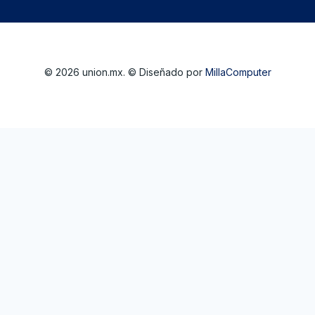
© 2026 union.mx. © Diseñado por
MillaComputer