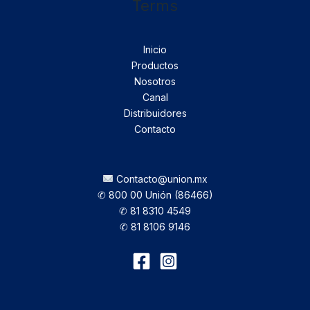
Terms
Inicio
Productos
Nosotros
Canal
Distribuidores
Contacto
Contacto@union.mx
✆ 800 00 Unión (86466)
✆ 81 8310 4549
✆ 81 8106 9146