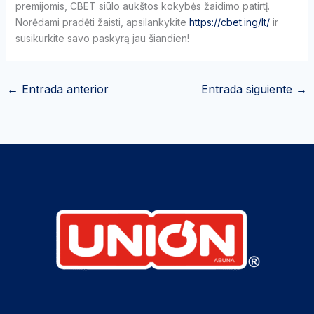
premijomis, CBET siūlo aukštos kokybės žaidimo patirtį.
Norėdami pradėti žaisti, apsilankykite
https://cbet.ing/lt/
ir
susikurkite savo paskyrą jau šiandien!
←
Entrada anterior
Entrada siguiente
→