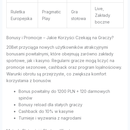
Live,
Ruletka
Pragmatic
Gra
Zakłady
Europejska
Play
stołowa
boczne
Bonusy i Promocje – Jakie Korzyści Czekają na Graczy?
20Bet przyciąga nowych użytkowników atrakcyjnymi
bonusami powitalnymi, które obejmują zarówno zakłady
sportowe, jak i kasyno. Regularni gracze mogą liczyć na
promocje sezonowe, cashback oraz program lojalnościowy.
Warunki obrotu są przejrzyste, co zwiększa komfort
korzystania z bonusów.
Bonus powitalny do 1200 PLN + 120 darmowych
spinów
Bonusy reload dla stałych graczy
Cashback do 10% w kasynie
Turnieje i wyzwania z nagrodami