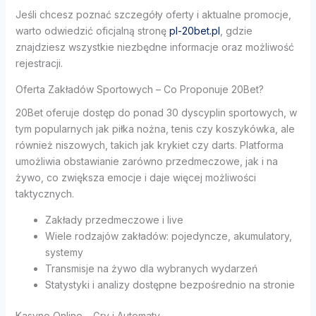
Jeśli chcesz poznać szczegóły oferty i aktualne promocje,
warto odwiedzić oficjalną stronę
pl-20bet.pl
, gdzie
znajdziesz wszystkie niezbędne informacje oraz możliwość
rejestracji.
Oferta Zakładów Sportowych – Co Proponuje 20Bet?
20Bet oferuje dostęp do ponad 30 dyscyplin sportowych, w
tym popularnych jak piłka nożna, tenis czy koszykówka, ale
również niszowych, takich jak krykiet czy darts. Platforma
umożliwia obstawianie zarówno przedmeczowe, jak i na
żywo, co zwiększa emocje i daje więcej możliwości
taktycznych.
Zakłady przedmeczowe i live
Wiele rodzajów zakładów: pojedyncze, akumulatory,
systemy
Transmisje na żywo dla wybranych wydarzeń
Statystyki i analizy dostępne bezpośrednio na stronie
Kasyno Online – Gry i Automaty