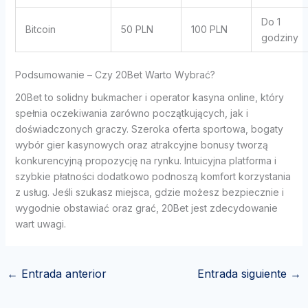
Do 1
Bitcoin
50 PLN
100 PLN
godziny
Podsumowanie – Czy 20Bet Warto Wybrać?
20Bet to solidny bukmacher i operator kasyna online, który
spełnia oczekiwania zarówno początkujących, jak i
doświadczonych graczy. Szeroka oferta sportowa, bogaty
wybór gier kasynowych oraz atrakcyjne bonusy tworzą
konkurencyjną propozycję na rynku. Intuicyjna platforma i
szybkie płatności dodatkowo podnoszą komfort korzystania
z usług. Jeśli szukasz miejsca, gdzie możesz bezpiecznie i
wygodnie obstawiać oraz grać, 20Bet jest zdecydowanie
wart uwagi.
←
Entrada anterior
Entrada siguiente
→