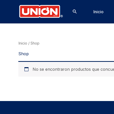
Ir
al
Buscar
Inicio
contenido
Inicio
/ Shop
Shop
No se encontraron productos que concuer