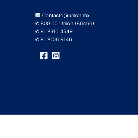
Contacto@union.mx
✆ 800 00 Unión (86466)
✆ 81 8310 4549
✆ 81 8106 9146