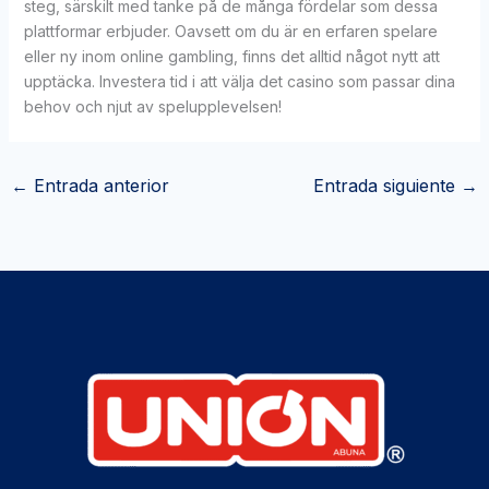
steg, särskilt med tanke på de många fördelar som dessa
plattformar erbjuder. Oavsett om du är en erfaren spelare
eller ny inom online gambling, finns det alltid något nytt att
upptäcka. Investera tid i att välja det casino som passar dina
behov och njut av spelupplevelsen!
←
Entrada anterior
Entrada siguiente
→