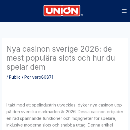
Ir
al
contenido
Nya casinon sverige 2026: de
mest populära slots och hur du
spelar dem
/
Public
/ Por
vero80871
I takt med att spelindustrin utvecklas, dyker nya casinon upp
på den svenska marknaden år 2026. Dessa casinon erbjuder
en rad spännande funktioner och möjligheter för spelare,
inklusive moderna slots och snabba uttag. Denna artikel