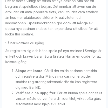
Det är också viktigt att förstå att nya casinon ofta har ett
begränsat spelutbud i början. Det innebär att även om de
erbjuder ett antal populära slots, kan utbudet vara smalare
än hos mer etablerade aktörer. Kreativiteten och
innovationen i spelutvecklingen gör dock att många av
dessa nya casinon snabbt kan expandera sitt utbud för att
locka fler spelare.
Så här kommer du igång
Att registrera sig och börja spela på nya casinon i Sverige är
enkelt och kräver bara några få steg. Här är en guide för att
komma igång:
Skapa ett konto:
Gå till det valda casinots hemsida
och registrera dig. Många nya casinon erbjuder
snabba registreringsalternativ där du kan registrera
dig med BankID.
Verifiera dina uppgifter:
För att kunna spela och ta ut
vinster måste du verifiera din identitet, vilket ofta görs
automatiskt med hjälp av BankID.