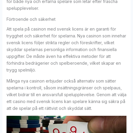
för både nya och erfarna spelare som letar efter fräscha
spelupplevelser.
Förtroende och säkerhet
Att spela på casinon med svensk licens är en garanti för
trygghet och säkerhet för spelarna. Nya casinon som innehar
svensk licens följer strikta regler och föreskrifter, vilket
skyddar spelarnas personliga information och finansiella
uppgifter. De måste även ha effektiva metoder för att
förhindra bedrägerier och spelberoende, vilket skapar en
trygg spelmiljö.
Många nya casinon erbjuder också alternativ som sätter
spelarna i kontroll, såsom insättningsgränser och spelpaus,
vilket bidrar till en ansvarsfull spelupplevelse. Genom att välja
ett casino med svensk licens kan spelare känna sig säkra på
att de spelar på ett rättvist och skyddat sätt.