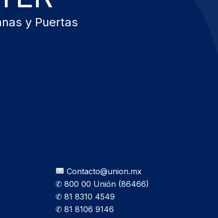
anas y Puertas
Contacto@union.mx
✆ 800 00 Unión (86466)
✆ 81 8310 4549
✆ 81 8106 9146