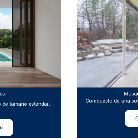
es
Mosqu
Compuesto de una sola
s de tamaño estándar.
ón