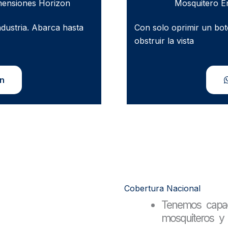
mensiones Horizon
Mosquitero E
ndustria. Abarca hasta
Con solo oprimir un botó
obstruir la vista
ón
Cobertura Nacional
Tenemos capacid
mosquiteros y 