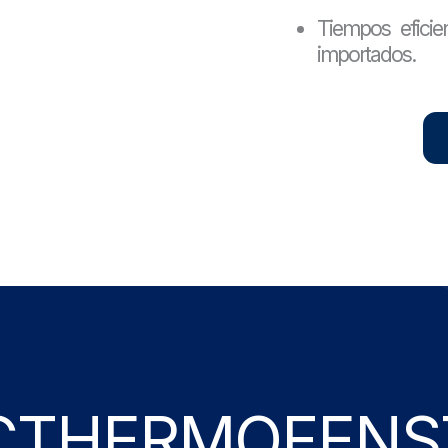
Tiempos eficie
importados.
CTHERMOFENS