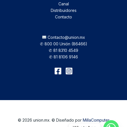
Canal
Distribuidores
Contacto
Contacto@union.mx
✆ 800 00 Unión (86466)
✆ 81 8310 4549
✆ 81 8106 9146
© 2026 union.mx. © Diseñado por
MillaComputer