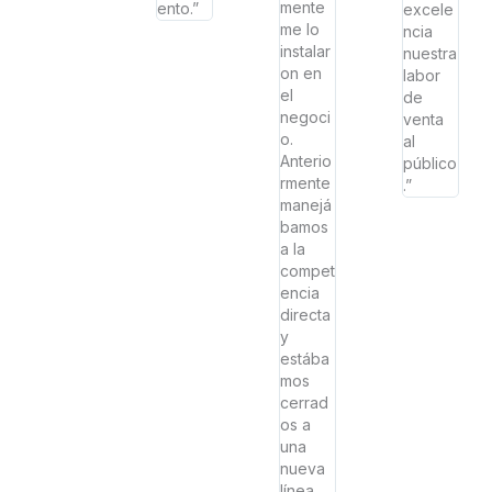
mente
ento.”
excele
me lo
ncia
instalar
nuestra
on en
labor
el
de
negoci
venta
o.
al
Anterio
público
rmente
.”
manejá
bamos
a la
compet
encia
directa
y
estába
mos
cerrad
os a
una
nueva
línea,