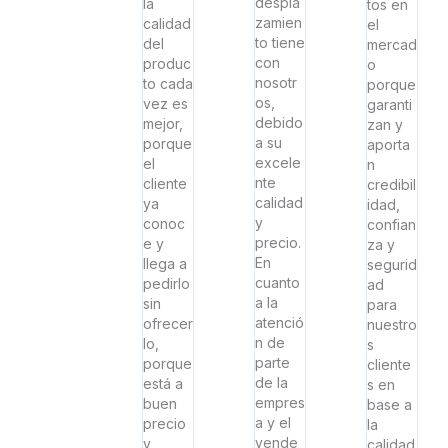
despla
la
tos en
zamien
calidad
el
to tiene
del
mercad
con
produc
o
nosotr
to cada
porque
os,
vez es
garanti
debido
mejor,
zan y
a su
porque
aporta
excele
el
n
nte
cliente
credibil
calidad
ya
idad,
y
conoc
confian
precio.
e y
za y
En
llega a
segurid
cuanto
pedirlo
ad
a la
sin
para
atenció
ofrecer
nuestro
n de
lo,
s
parte
porque
cliente
de la
está a
s en
empres
buen
base a
a y el
precio
la
vende
y
calidad