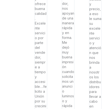
dor,
ofrece
y
nos
buena
precio,
apoyan
calidad
a eso
de una
.
le suma
manera
Excele
su
rápida
nte
excele
y en
servici
nte
forma.
o por
servici
Me
parte
o y
dejó
del
atenció
muy
vende
n que
buena
dor,
nos
impresi
siempr
brinda
ón
e a
a
cuando
tiempo
nosotr
solicita
y
os los
mos un
accesi
distribu
anunci
ble….fe
idores
o
licito a
para
luminos
Unión
llevar a
o y
por su
cabo
rápida
crecimi
en