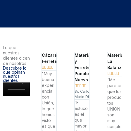
Lo que
nuestros
Cázares
Materiales
Materiales
clientes dicen
Ferretera
y
La
de nosotros
Ferretería
Balanza





Descubre lo
que opinan
"Muy
Pueblo





nuestros
buena
Nuevo
“Me
clientes
experi
parece





encia
que los
Sr. Carlos
con
Marín Diaz.
produc
“El
Unión,
tos
estuco
lo que
UNION
es el
hemos
son
que
visto
muy
mayor
es que
comple